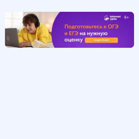
Обучение
ИнтернетУрок
Помощь
© ИнтернетУрок, 2009-
2026
8 (800) 775-41-21
info@interneturok.ru