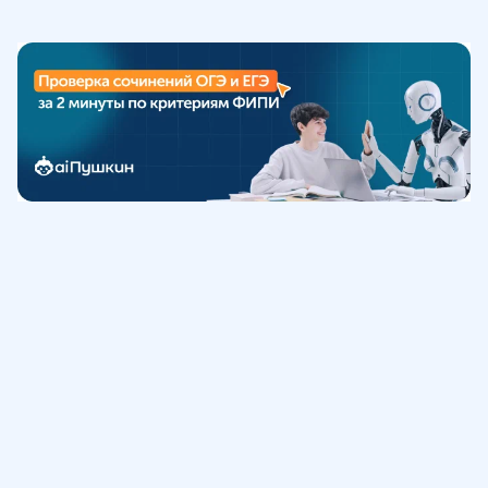
Обучение
ИнтернетУрок
Помощь
© ИнтернетУрок, 2009-
2026