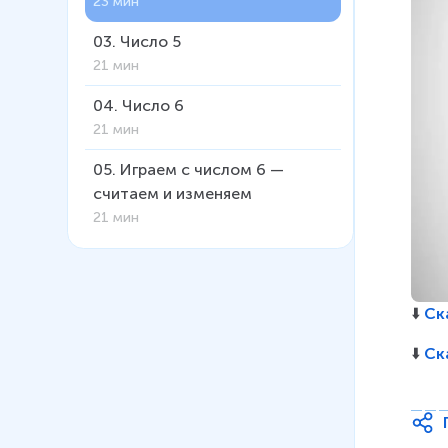
23 мин
03
.
Число 5
21 мин
04
.
Число 6
21 мин
05
.
Играем с числом 6 —
считаем и изменяем
21 мин
06
.
Числа 7 и 8
19 мин
⬇️ 
Ск
07
.
Числа 8 и 9
26 мин
⬇️ 
Ск
08
.
Создаём узоры из фигур
23 мин