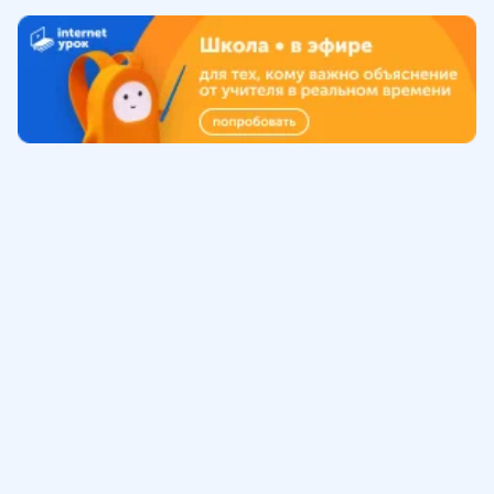
Обучение
ИнтернетУрок
Помощь
© ИнтернетУрок, 2009-
2026
8 (800) 775-41-21
info@interneturok.ru
101 000, г. Москва а/я 711 ООО «ИНТЕРДА»