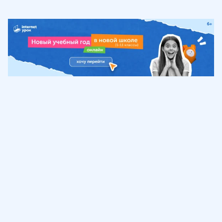
Обучение
ИнтернетУрок
Помощь
© ИнтернетУрок, 2009-
2026
8 (800) 775-41-21
info@interneturok.ru