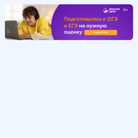
Обучение
ИнтернетУрок
Помощь
© ИнтернетУрок, 2009-
2026
8 (800) 775-41-21
info@interneturok.ru
101 000, г. Москва а/я 711 ООО «ИНТЕРДА»