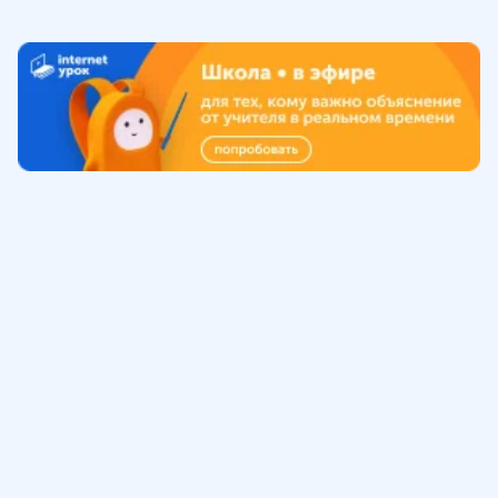
Обучение
ИнтернетУрок
Помощь
© ИнтернетУрок, 2009-
2026
8 (800) 775-41-21
info@interneturok.ru