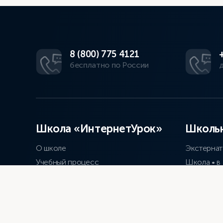
8 (800) 775 4121
бесплатно по России
Школа «ИнтернетУрок»
Школьн
О школе
Экстернат
Учебный процесс
Школа • в
Стоимость
Школа лай
Зачисление
Школа эк
История развития
Библиотек
Успехи учеников
Подготовк