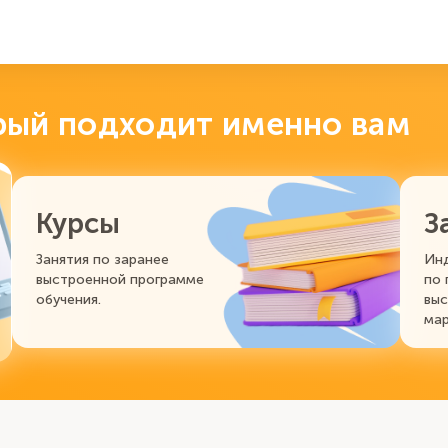
рый подходит именно вам
Курсы
З
Занятия по заранее 
Инд
выстроенной программе 
по 
обучения.
выс
ма