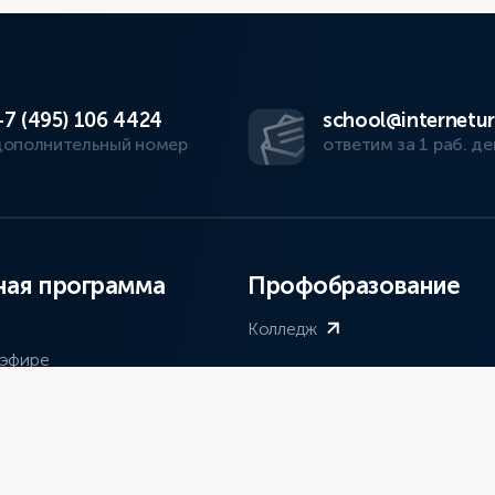
+7 (495) 106 4424
school@internetur
дополнительный номер
ответим за 1 раб. де
ая программа
Профобразование
Колледж
 эфире
Дополнительно
т
спресс
Уроки для родителей
а видеоуроков
Олимпиада «Лучик»
а к ОГЭ/ЕГЭ
Магазин сувениров