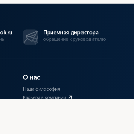
ok.ru
Приемная директора
нь
обращение к руководителю
О нас
Наша философия
Карьера в компании
Инвесторам
СМИ о нас
Документы
О платформе