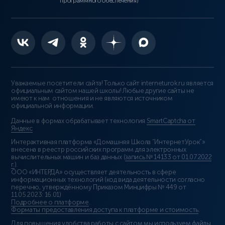
программного обеспечения)
Уважаемые посетители сайта! Только сайт interneturok.ru является
официальным сайтом нашей школы! Любые другие сайты не
имеют к нам отношения и не являются источником
официальной информации.
Данные в формах обрабатывает технология
SmartCaptcha от
Яндекс
Интерактивная платформа «Домашняя Школа “ИнтернетУрок”»
внесена в реестр российских программ для электронных
вычислительных машин и баз данных (
запись № 14133 от 01.07.2022
г.
).
ООО «ИНТЕРДА» осуществляет деятельность в сфере
информационных технологий (код вида деятельности согласно
перечню, утверждённому Приказом Минцифры № 449 от
11.05.2023: 16.01)
Подробнее о платформе
.
Форматы предоставления доступа к платформе и стоимость
.
Для повышения удобства работы с сайтом мы используем файлы