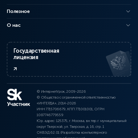
Полезное
О нас
Государственная
лицензия
© ИнтернетУрок, 2009-2026
© Общество с ограниченной ответственностью
«ИНТЕРДА», 2014-2026
ИНН 7715706679, КПП 771001001, ОГРН
1087746779559
Юр. адрес: 125375, г. Москва, вн.тер.г. муниципальный
округ Тверской, ул. Тверская, д. 16, стр. 1
ОКВЭД 62.01 (Разработка компьютерного