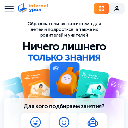
Образовательная экосистема для
детей и подростков,
а также их
родителей и учителей
Ничего лишнего
только знания
Онлайн-
колледж
Онлайн-
школа
Подготовка
к ОГЭ/ЕГЭ
отека
Для кого подбираем занятия?