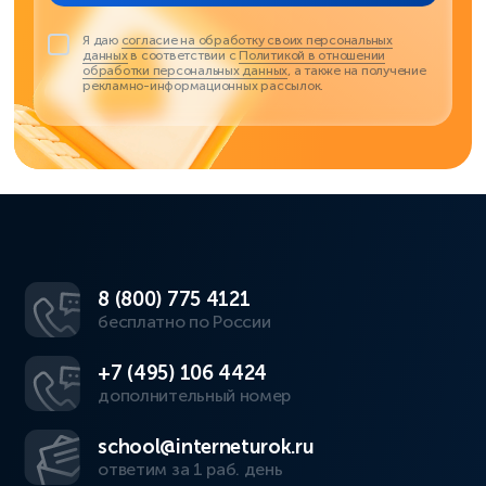
Я даю
согласие на обработку своих персональных
данных
в соответствии с
Политикой в отношении
обработки персональных данных
, а также на получение
рекламно-информационных рассылок.
8 (800) 775 4121
бесплатно по России
+7 (495) 106 4424
дополнительный номер
school@interneturok.ru
ответим за 1 раб. день