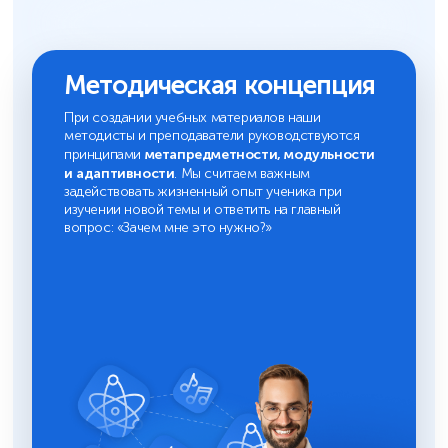
Методическая концепция
При создании учебных материалов наши
методисты и преподаватели руководствуются
метапредметности, модульности
принципами
и адаптивности
. Мы считаем важным
задействовать жизненный опыт ученика при
изучении новой темы и ответить на главный
вопрос: «Зачем мне это нужно?»