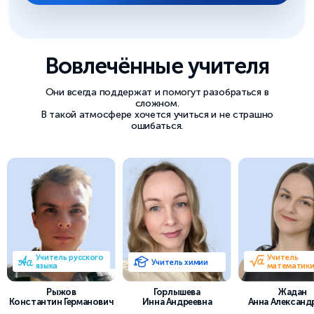
Вовлечённые учителя
Они всегда поддержат и помогут разобраться в
сложном.
В такой атмосфере хочется учиться и не страшно
ошибаться.
Учитель русского
Учитель
Учитель химии
языка
математик
Рыжов
Горлышева
Жадан
Константин Германович
Инна Андреевна
Анна Александ