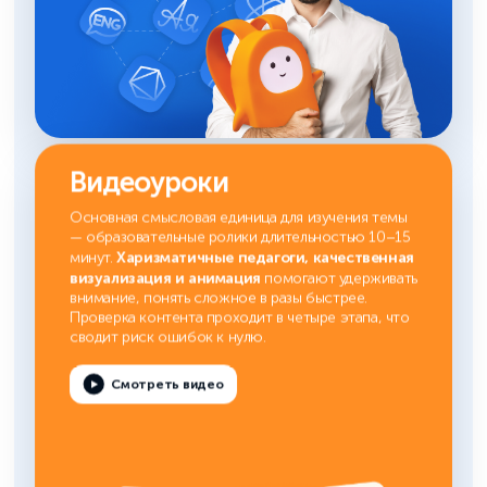
Видеоуроки
Основная смысловая единица для изучения темы
— образовательные ролики длительностью 10–15
Харизматичные педагоги, качественная
минут.
визуализация и анимация
помогают удерживать
внимание, понять сложное в разы быстрее.
Проверка контента проходит в четыре этапа, что
сводит риск ошибок к нулю.
Смотреть видео