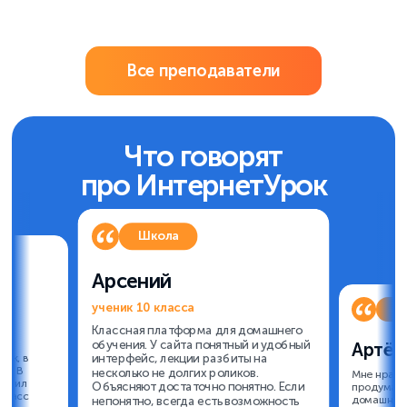
Все преподаватели
Что говорят
про ИнтернетУрок
Школа
Арсений
ученик 10 класса
Bu
Классная платформа для домашнего
обучения. У сайта понятный и удобный
о
Артём
ок, в
интерфейс, лекции разбиты на
да. В
несколько не долгих роликов.
Мне нравит
ончил
Объясняют достаточно понятно. Если
продумано
 класс
домашних 
непонятно, всегда есть возможность