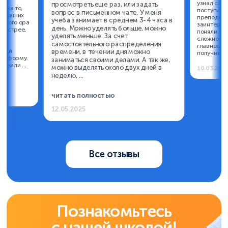
узнал случ
просмотреть еще раз, или задать
о за то,
поступил. 
вопрос в письменном чате. У меня
т ранних
преподава
учеба занимает в среднем 3-4 часа в
ечного ора
заинтерес
день. Можно уделять больше, можно
 быстрее,
поняли пр
уделять меньше. За счет
сложности,
самостоятельного распределения
ие
главное не
ёлый
времени, в течении дня можно
получится!
ую форму.
заниматься своими делами. А так же,
бавили ...
можно выделять около двух дней в
10.03.202
неделю, ...
читать полностью
12.05.2025
Все отзывы
Познакомьтесь
с нашей
школой!