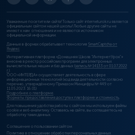
Уважаемые посетители сайта! Только сайт interneturok.ru является
официальным сайтом нашей школы! Любые другие сайты не
имеют к нам отношения и не являются источником
официальной информации.
Данные в формах обрабатывает технология
SmartCaptcha от
Яндекс
Интерактивная платформа «Домашняя Школа “ИнтернетУрок”»
внесена в реестр российских программ для электронных
вычислительных машин и баз данных (
запись № 14133 от 01.07.2022
г.
).
ООО «ИНТЕРДА» осуществляет деятельность в сфере
информационных технологий (код вида деятельности согласно
перечню, утверждённому Приказом Минцифры № 449 от
11.05.2023: 16.01)
Подробнее о платформе
.
Форматы предоставления доступа к платформе и стоимость
.
Для повышения удобства работы с сайтом мы используем файлы
cookie и веб-аналитику. Оставаясь на сайте, вы соглашаетесь на
обработку таких данных.
Соглашение о пользовании сайтом
Политика в отношении обработки персональных данных