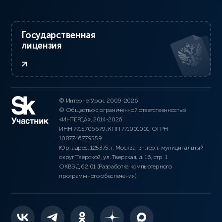
Государственная
лицензия
© ИнтернетУрок, 2009-2026
© Общество с ограниченной ответственностью
«ИНТЕРДА», 2014-2026
ИНН 7715706679, КПП 771001001, ОГРН
1087746779559
Юр. адрес: 125375, г. Москва, вн.тер.г. муниципальный
округ Тверской, ул. Тверская, д. 16, стр. 1
ОКВЭД 62.01 (Разработка компьютерного
программного обеспечения)