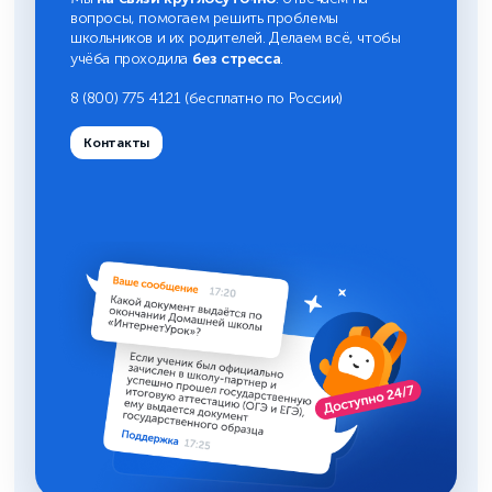
вопросы, помогаем решить проблемы
школьников и их родителей. Делаем всё, чтобы
без стресса
учёба проходила
.
8 (800) 775 4121 (бесплатно по России)
Контакты