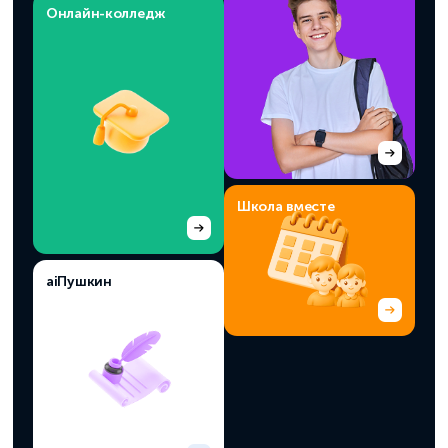
Онлайн-колледж
Школа вместе
aiПушкин