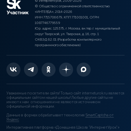
© ИнтернетУрок, 2009-2026
© Общество с ограниченной ответственностью
«ИНТЕРДА», 2014-2026
ИНН 7715706679, КПП 771001001, ОГРН
1087746779559
Юр. адрес: 125375, г. Москва, вн.тер.г. муниципальный
округ Тверской, ул. Тверская, д. 16, стр. 1
ОКВЭД 62.01 (Разработка компьютерного
программного обеспечения)
Уважаемые посетители сайта! Только сайт interneturok.ru является
официальным сайтом нашей школы! Любые другие сайты не
имеют к нам отношения и не являются источником
официальной информации.
Данные в формах обрабатывает технология
SmartCaptcha от
Яндекс
Интерактивная платформа «Домашняя Школа “ИнтернетУрок”»