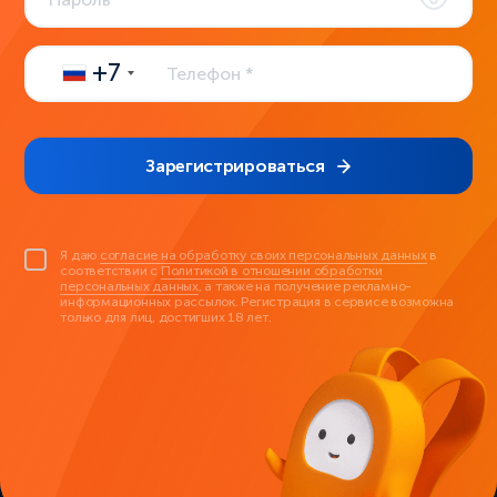
+7
Зарегистрироваться
Я даю
согласие на обработку своих персональных данных
в
соответствии с
Политикой в отношении обработки
персональных данных
, а также на получение рекламно-
информационных рассылок. Регистрация в сервисе возможна
только для лиц, достигших 18 лет.