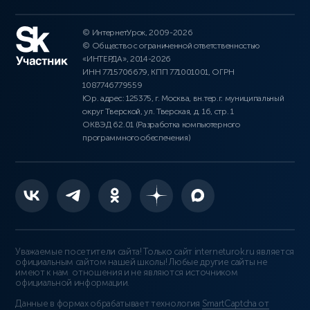
© ИнтернетУрок, 2009-2026
© Общество с ограниченной ответственностью
«ИНТЕРДА», 2014-2026
ИНН 7715706679, КПП 771001001, ОГРН
1087746779559
Юр. адрес: 125375, г. Москва, вн.тер.г. муниципальный
округ Тверской, ул. Тверская, д. 16, стр. 1
ОКВЭД 62.01 (Разработка компьютерного
программного обеспечения)
Уважаемые посетители сайта! Только сайт interneturok.ru является
официальным сайтом нашей школы! Любые другие сайты не
имеют к нам отношения и не являются источником
официальной информации.
Данные в формах обрабатывает технология
SmartCaptcha от