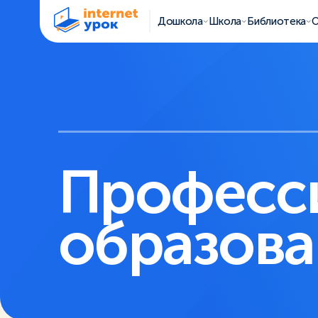
Дошкола
Школа
Библиотека
О
Професс
образова