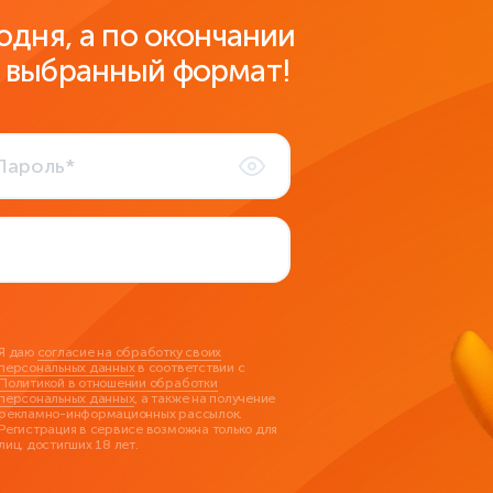
одня, а по окончании
 выбранный формат!
Я даю
согласие на обработку своих
персональных данных
в соответствии с
Политикой в отношении обработки
персональных данных
, а также на получение
рекламно-информационных рассылок.
Регистрация в сервисе возможна только для
лиц, достигших 18 лет.