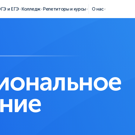
ГЭ и ЕГЭ
Колледж
Репетиторы и курсы
О нас
иональное
ние