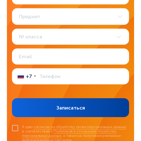
Предмет
1
2
3
4
класс
класс
класс
класс
5
6
7
8
+7
класс
класс
класс
класс
9
10
11
класс
класс
класс
Записаться
Я даю
согласие на обработку своих персональных данных
в соответствии с
Политикой в отношении обработки
персональных данных
, а также на получение рекламно-
информационных рассылок.