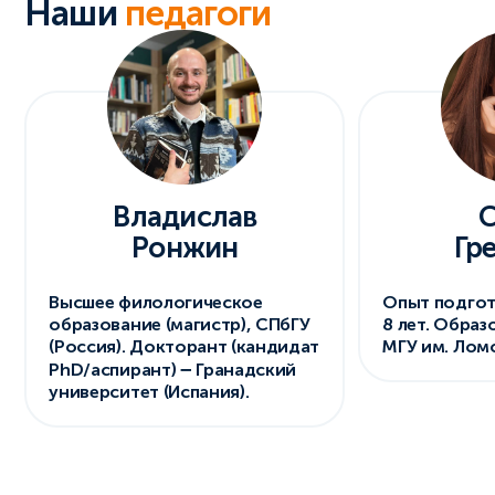
Наши
педагоги
Владислав
С
Ронжин
Гр
Высшее филологическое
Опыт подгот
образование (магистр), СПбГУ
8 лет. Образ
(Россия). Докторант (кандидат
МГУ им. Лом
–
PhD/аспирант)
Гранадский
университет (Испания).