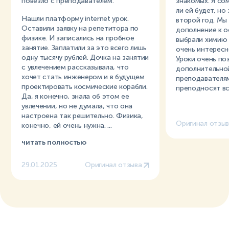
повезло с преподавателем.
знакомых. Я со
ли ей будет, но
Нашли платформу internet урок.
второй год. Мы
Оставили заявку на репетитора по
дополнение к о
физике. И записались на пробное
выбрали химию 
занятие. Заплатили за это всего лишь
очень интересн
одну тысячу рублей. Дочка на занятии
Уроки очень по
с увлечением рассказывала, что
дополнительно
хочет стать инженером и в будущем
преподавателя
проектировать космические корабли.
преподносят в
Да, я конечно, знала об этом ее
увлечении, но не думала, что она
настроена так решительно. Физика,
Оригинал отзы
конечно, ей очень нужна. ...
читать полностью
29.01.2025
Оригинал отзыва