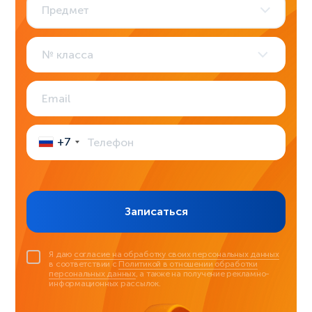
Предмет
1
2
3
4
класс
класс
класс
класс
5
6
7
8
+7
класс
класс
класс
класс
9
10
11
класс
класс
класс
Записаться
Я даю
согласие на обработку своих персональных данных
в соответствии с
Политикой в отношении обработки
персональных данных
, а также на получение рекламно-
информационных рассылок.