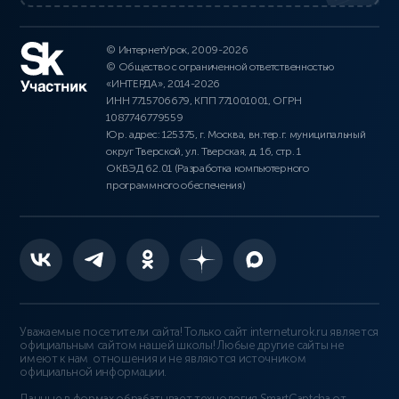
© ИнтернетУрок, 2009-2026
© Общество с ограниченной ответственностью
«ИНТЕРДА», 2014-2026
ИНН 7715706679, КПП 771001001, ОГРН
1087746779559
Юр. адрес: 125375, г. Москва, вн.тер.г. муниципальный
округ Тверской, ул. Тверская, д. 16, стр. 1
ОКВЭД 62.01 (Разработка компьютерного
программного обеспечения)
Уважаемые посетители сайта! Только сайт interneturok.ru является
официальным сайтом нашей школы! Любые другие сайты не
имеют к нам отношения и не являются источником
официальной информации.
Данные в формах обрабатывает технология
SmartCaptcha от