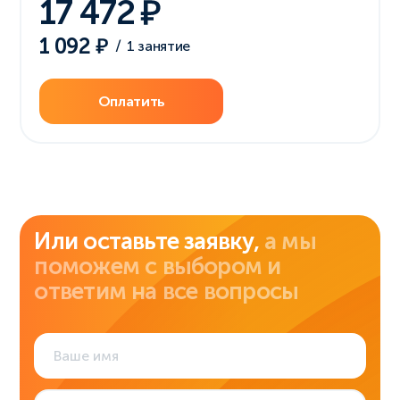
17 472
1 092
/
1 занятие
Оплатить
Или оставьте заявку,
а мы
поможем с выбором и
ответим на все вопросы