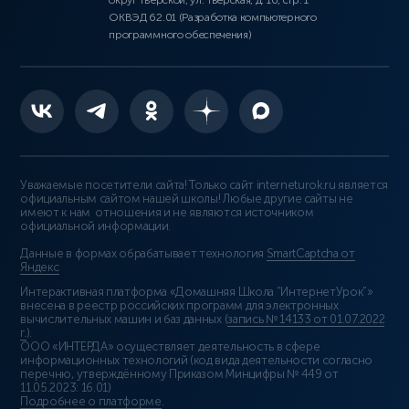
округ Тверской, ул. Тверская, д. 16, стр. 1
ОКВЭД 62.01 (Разработка компьютерного
программного обеспечения)
Уважаемые посетители сайта! Только сайт interneturok.ru является
официальным сайтом нашей школы! Любые другие сайты не
имеют к нам отношения и не являются источником
официальной информации.
Данные в формах обрабатывает технология
SmartCaptcha от
Яндекс
Интерактивная платформа «Домашняя Школа “ИнтернетУрок”»
внесена в реестр российских программ для электронных
вычислительных машин и баз данных (
запись № 14133 от 01.07.2022
г.
).
ООО «ИНТЕРДА» осуществляет деятельность в сфере
информационных технологий (код вида деятельности согласно
перечню, утверждённому Приказом Минцифры № 449 от
11.05.2023: 16.01)
Подробнее о платформе
.