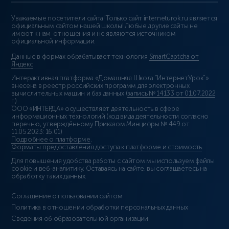
Уважаемые посетители сайта! Только сайт interneturok.ru является
официальным сайтом нашей школы! Любые другие сайты не
имеют к нам отношения и не являются источником
официальной информации.
Данные в формах обрабатывает технология
SmartCaptcha от
Яндекс
Интерактивная платформа «Домашняя Школа “ИнтернетУрок”»
внесена в реестр российских программ для электронных
вычислительных машин и баз данных (
запись № 14133 от 01.07.2022
г.
).
ООО «ИНТЕРДА» осуществляет деятельность в сфере
информационных технологий (код вида деятельности согласно
перечню, утверждённому Приказом Минцифры № 449 от
11.05.2023: 16.01)
Подробнее о платформе
.
Форматы предоставления доступа к платформе и стоимость
.
Для повышения удобства работы с сайтом мы используем файлы
cookie и веб-аналитику. Оставаясь на сайте, вы соглашаетесь на
обработку таких данных.
Соглашение о пользовании сайтом
Политика в отношении обработки персональных данных
Сведения об образовательной организации