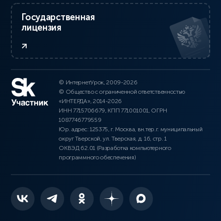
Государственная
лицензия
© ИнтернетУрок, 2009-2026
© Общество с ограниченной ответственностью
«ИНТЕРДА», 2014-2026
ИНН 7715706679, КПП 771001001, ОГРН
1087746779559
Юр. адрес: 125375, г. Москва, вн.тер.г. муниципальный
округ Тверской, ул. Тверская, д. 16, стр. 1
ОКВЭД 62.01 (Разработка компьютерного
программного обеспечения)