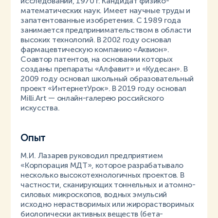
исследований, 1970 г. Кандидат физико-
математических наук. Имеет научные труды и
запатентованные изобретения. С 1989 года
занимается предпринимательством в области
высоких технологий. В 2002 году основал
фармацевтическую компанию «Аквион».
Соавтор патентов, на основании которых
созданы препараты «Алфавит» и «Кудесан». В
2009 году основал школьный образовательный
проект «ИнтернетУрок». В 2019 году основал
Milli.Art — онлайн-галерею российского
искусства.
Опыт
М.И. Лазарев руководил предприятием
«Корпорация МДТ», которое разрабатывало
несколько высокотехнологичных проектов. В
частности, сканирующих тоннельных и атомно-
силовых микроскопов, водных эмульсий
исходно нерастворимых или жирорастворимых
биологически активных веществ (бета-