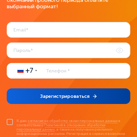
окончании пробного периода оплатите
выбранный формат!
+7
Зарегистрироваться
Я даю
согласие на обработку своих персональных данных
в
соответствии с
Политикой в отношении обработки
персональных данных
, а также на получение рекламно-
информационных рассылок. Регистрация в сервисе возможна