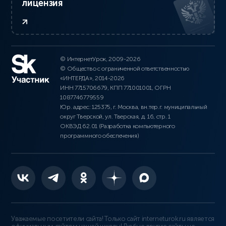
лицензия
© ИнтернетУрок, 2009-2026
© Общество с ограниченной ответственностью
«ИНТЕРДА», 2014-2026
ИНН 7715706679, КПП 771001001, ОГРН
1087746779559
Юр. адрес: 125375, г. Москва, вн.тер.г. муниципальный
округ Тверской, ул. Тверская, д. 16, стр. 1
ОКВЭД 62.01 (Разработка компьютерного
программного обеспечения)
Уважаемые посетители сайта! Только сайт interneturok.ru является