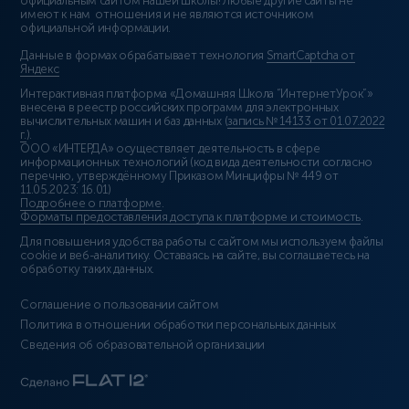
официальным сайтом нашей школы! Любые другие сайты не
имеют к нам отношения и не являются источником
официальной информации.
Данные в формах обрабатывает технология
SmartCaptcha от
Яндекс
Интерактивная платформа «Домашняя Школа “ИнтернетУрок”»
внесена в реестр российских программ для электронных
вычислительных машин и баз данных (
запись № 14133 от 01.07.2022
г.
).
ООО «ИНТЕРДА» осуществляет деятельность в сфере
информационных технологий (код вида деятельности согласно
перечню, утверждённому Приказом Минцифры № 449 от
11.05.2023: 16.01)
Подробнее о платформе
.
Форматы предоставления доступа к платформе и стоимость
.
Для повышения удобства работы с сайтом мы используем файлы
cookie и веб-аналитику. Оставаясь на сайте, вы соглашаетесь на
обработку таких данных.
Соглашение о пользовании сайтом
Политика в отношении обработки персональных данных
Сведения об образовательной организации