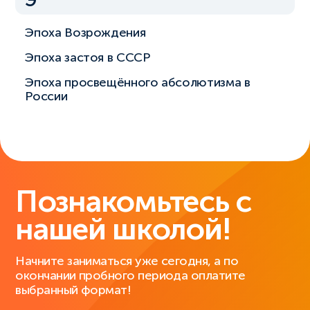
Э
Эпоха Возрождения
Эпоха застоя в СССР
Эпоха просвещённого абсолютизма в
России
Познакомьтесь с
нашей школой!
Начните заниматься уже сегодня, а по
окончании пробного периода оплатите
выбранный формат!