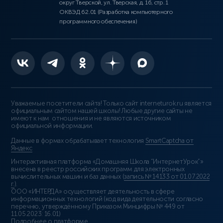
округ Тверской, ул. Тверская, д. 16, стр. 1
ОКВЭД 62.01 (Разработка компьютерного
программного обеспечения)
Уважаемые посетители сайта! Только сайт interneturok.ru является
официальным сайтом нашей школы! Любые другие сайты не
имеют к нам отношения и не являются источником
официальной информации.
Данные в формах обрабатывает технология
SmartCaptcha от
Яндекс
Интерактивная платформа «Домашняя Школа “ИнтернетУрок”»
внесена в реестр российских программ для электронных
вычислительных машин и баз данных (
запись № 14133 от 01.07.2022
г.
).
ООО «ИНТЕРДА» осуществляет деятельность в сфере
информационных технологий (код вида деятельности согласно
перечню, утверждённому Приказом Минцифры № 449 от
11.05.2023: 16.01)
Подробнее о платформе
.