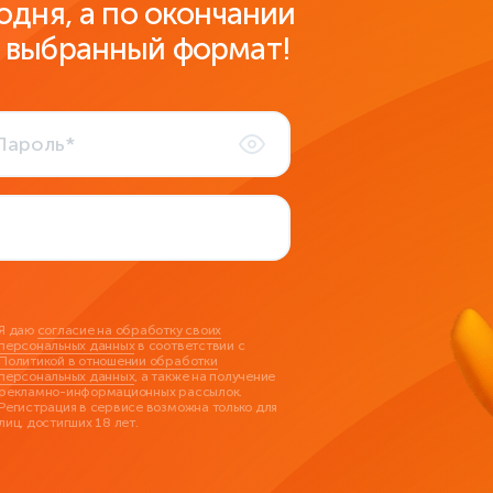
одня, а по окончании
 выбранный формат!
Я даю
согласие на обработку своих
персональных данных
в соответствии с
Политикой в отношении обработки
персональных данных
, а также на получение
рекламно-информационных рассылок.
Регистрация в сервисе возможна только для
лиц, достигших 18 лет.