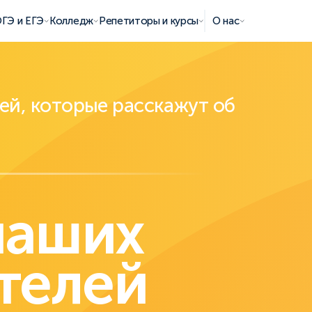
ГЭ и ЕГЭ
Колледж
Репетиторы и курсы
О нас
ей, которые расскажут об
наших
телей