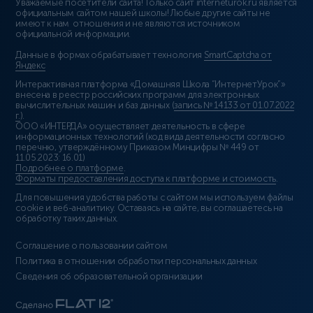
Уважаемые посетители сайта! Только сайт interneturok.ru является
официальным сайтом нашей школы! Любые другие сайты не
имеют к нам отношения и не являются источником
официальной информации.
Данные в формах обрабатывает технология
SmartCaptcha от
Яндекс
Интерактивная платформа «Домашняя Школа “ИнтернетУрок”»
внесена в реестр российских программ для электронных
вычислительных машин и баз данных (
запись № 14133 от 01.07.2022
г.
).
ООО «ИНТЕРДА» осуществляет деятельность в сфере
информационных технологий (код вида деятельности согласно
перечню, утверждённому Приказом Минцифры № 449 от
11.05.2023: 16.01)
Подробнее о платформе
.
Форматы предоставления доступа к платформе и стоимость
.
Для повышения удобства работы с сайтом мы используем файлы
cookie и веб-аналитику. Оставаясь на сайте, вы соглашаетесь на
обработку таких данных.
Соглашение о пользовании сайтом
Политика в отношении обработки персональных данных
Сведения об образовательной организации