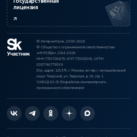
Государственная
лицензия
© ИнтернетУрок, 2009-2026
© Общество с ограниченной ответственностью
«ИНТЕРДА», 2014-2026
ИНН 7715706679, КПП 771001001, ОГРН
1087746779559
Юр. адрес: 125375, г. Москва, вн.тер.г. муниципальный
округ Тверской, ул. Тверская, д. 16, стр. 1
ОКВЭД 62.01 (Разработка компьютерного
программного обеспечения)