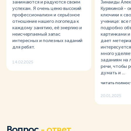
занимаются и радуются своим
Зинаиды Але
успехам. Я очень ценю высокий
Курякиной - 
профессионализм и серьёзное
ключики к св
отношение нашего логопеда к
ученице: все 
каждому занятию, её энергию и
подробно объ
неисчерпаемый запас
картинками и
интересных и полезных заданий
дает метериа
для ребят.
интересуется
много уделяе
заданиям на 
14.02.2025
речи, чтобы 
думать и ...
читать полнос
20.01.2025
Вопрос
- ответ