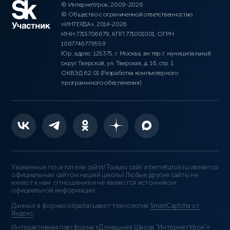
© ИнтернетУрок, 2009-2026
© Общество с ограниченной ответственностью
«ИНТЕРДА», 2014-2026
ИНН 7715706679, КПП 771001001, ОГРН
1087746779559
Юр. адрес: 125375, г. Москва, вн.тер.г. муниципальный
округ Тверской, ул. Тверская, д. 16, стр. 1
ОКВЭД 62.01 (Разработка компьютерного
программного обеспечения)
Уважаемые посетители сайта! Только сайт interneturok.ru является
официальным сайтом нашей школы! Любые другие сайты не
имеют к нам отношения и не являются источником
официальной информации.
Данные в формах обрабатывает технология
SmartCaptcha от
Яндекс
Интерактивная платформа «Домашняя Школа “ИнтернетУрок”»