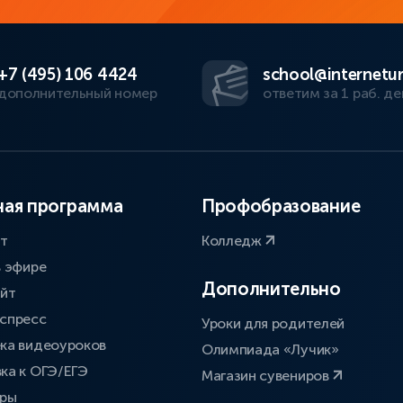
+7 (495) 106 4424
school@internetur
дополнительный номер
ответим за 1 раб. де
ая программа
Профобразование
ат
Колледж
в эфире
Дополнительно
айт
спресс
Уроки для родителей
ка видеоуроков
Олимпиада «Лучик»
ка к ОГЭ/ЕГЭ
Магазин сувениров
оры