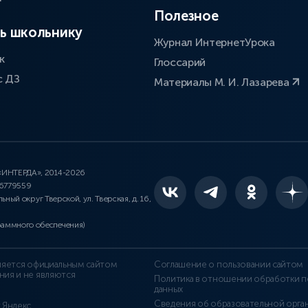
Полезное
ь школьнику
Журнал ИнтернетУрока
к
Глоссарий
с ДЗ
Материалы М. И. Лазарева
 «ИНТЕРДА», 2014-2026
46779559
льный округ Тверской, ул. Тверская, д. 16,
раммного обеспечения)
является официальным сайтом
Соглашение о пользовании сайтом
ния и не являются
Политика в отношении обработки п
данных
Сведения об образовательной орга
т Яндекс