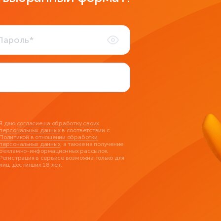
Я даю
согласие на обработку своих
персональных данных
в соответствии с
Политикой в отношении обработки
персональных данных
, а также на получение
рекламно-информационных рассылок.
Регистрация в сервисе возможна только для
лиц, достигших 18 лет.