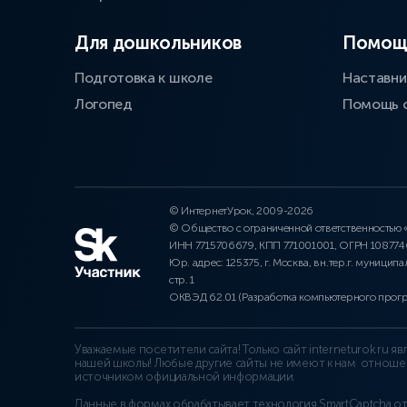
Для дошкольников
Помощ
Подготовка к школе
Наставни
Логопед
Помощь 
© ИнтернетУрок, 2009-2026
© Общество с ограниченной ответственностью
ИНН 7715706679, КПП 771001001, ОГРН 10877
Юр. адрес: 125375, г. Москва, вн.тер.г. муниципа
стр. 1
ОКВЭД 62.01 (Разработка компьютерного прог
Уважаемые посетители сайта! Только сайт interneturok.ru 
нашей школы! Любые другие сайты не имеют к нам отноше
источником официальной информации.
Данные в формах обрабатывает технология
SmartCaptcha о