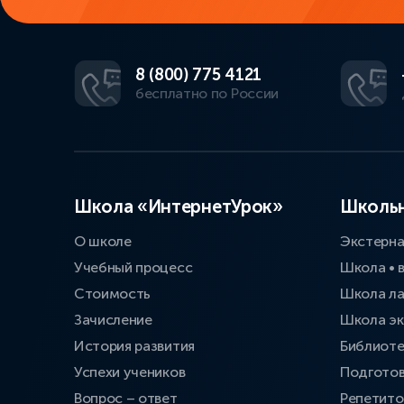
8 (800) 775 4121
бесплатно по России
Школа «ИнтернетУрок»
Школьн
О школе
Экстерн
Учебный процесс
Школа • 
Стоимость
Школа л
Зачисление
Школа эк
История развития
Библиоте
Успехи учеников
Подготов
Вопрос – ответ
Репетит