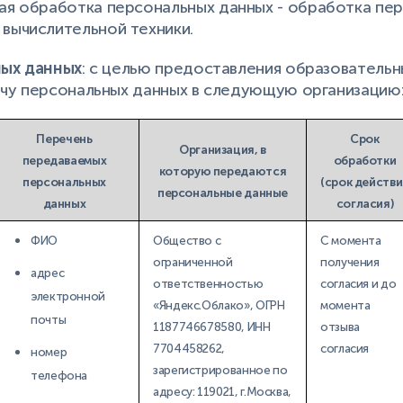
ая обработка персональных данных - обработка пер
вычислительной техники.
ных данных
: с целью предоставления образовательн
чу персональных данных в следующую организацию
Перечень
Срок
Организация, в
передаваемых
обработки
которую передаются
персональных
(срок действи
персональные данные
данных
согласия)
ФИО
Общество с
С момента
ограниченной
получения
адрес
ответственностью
согласия и до
электронной
«Яндекс.Облако», ОГРН
момента
почты
1187746678580, ИНН
отзыва
7704458262,
согласия
номер
зарегистрированное по
телефона
адресу: 119021, г.Москва,