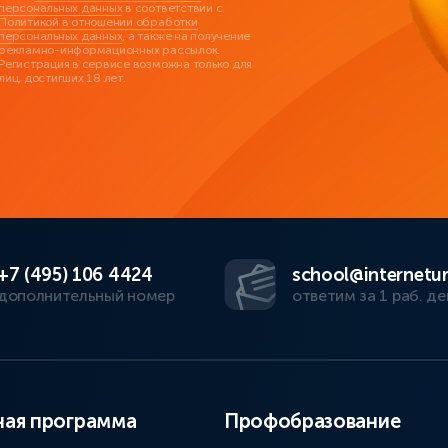
персональных данных
в соответствии с
Политикой в отношении обработки
персональных данных
, а также на получение
рекламно-информационных рассылок.
Регистрация в сервисе возможна только для
лиц, достигших 18 лет.
+7 (495) 106 4424
school@internetur
дополнительный номер
ответим за 1 раб. де
ая программа
Профобразование