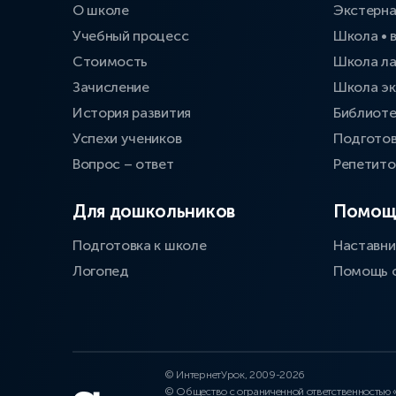
О школе
Экстерн
Учебный процесс
Школа • 
Стоимость
Школа л
Зачисление
Школа эк
История развития
Библиоте
Успехи учеников
Подготов
Вопрос – ответ
Репетит
Для дошкольников
Помощ
Подготовка к школе
Наставни
Логопед
Помощь 
© ИнтернетУрок, 2009-2026
© Общество с ограниченной ответственностью