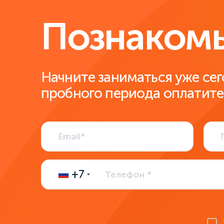
Познакомь
Начните заниматься уже сег
пробного периода оплатите
+7