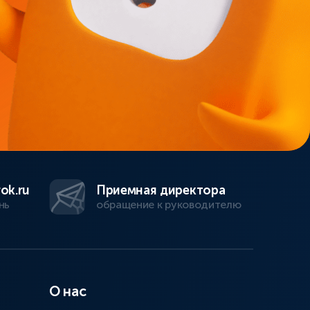
ok.ru
Приемная директора
нь
обращение к руководителю
О нас