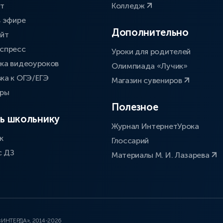
ат
Колледж
в эфире
Дополнительно
айт
спресс
Уроки для родителей
ка видеоуроков
Олимпиада «Лучик»
ка к ОГЭ/ЕГЭ
Магазин сувениров
оры
Полезное
ь школьнику
Журнал ИнтернетУрока
к
Глоссарий
с ДЗ
Материалы М. И. Лазарева
 «ИНТЕРДА», 2014-2026