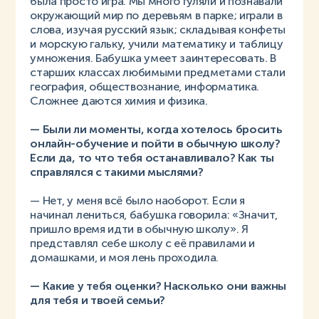
была просто игра. Мы много гуляли и познавали
окружающий мир по деревьям в парке; играли в
слова, изучая русский язык; складывая конфеты
и морскую гальку, учили математику и таблицу
умножения. Бабушка умеет заинтересовать. В
старших классах любимыми предметами стали
география, обществознание, информатика.
Сложнее даются химия и физика.
— Были ли моменты, когда хотелось бросить
онлайн-обучение и пойти в обычную школу?
Если да, то что тебя останавливало? Как ты
справлялся с такими мыслями?
— Нет, у меня всё было наоборот. Если я
начинал лениться, бабушка говорила: «Значит,
пришло время идти в обычную школу». Я
представлял себе школу с её правилами и
домашками, и моя лень проходила.
— Какие у тебя оценки? Насколько они важны
для тебя и твоей семьи?