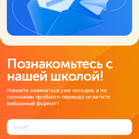
Познакомьтесь с
нашей школой!
Начните заниматься уже сегодня, а по
окончании пробного периода оплатите
выбранный формат!