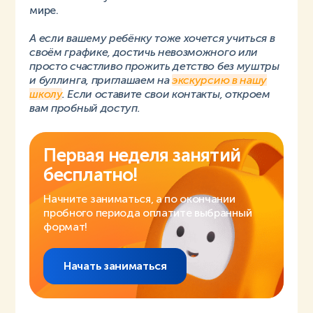
мире.
А если вашему ребёнку тоже хочется учиться в
своём графике, достичь невозможного или
просто счастливо прожить детство без муштры
и буллинга, приглашаем на
экскурсию в нашу
школу
. Если оставите свои контакты, откроем
вам пробный доступ.
Первая неделя занятий
бесплатно!
Начните заниматься, а по окончании
пробного периода оплатите выбранный
формат!
Начать заниматься