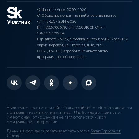
© ИнтернетУрок, 2009-2026
© Общество с ограниченной ответственностью
«ИНТЕРДА», 2014-2026
ИНН 7715706679, КПП 771001001, ОГРН
1087746779559
Юр. адрес: 125375, г. Москва, вн.тер.г. муниципальный
округ Тверской, ул. Тверская, д. 16, стр. 1
ОКВЭД 62.01 (Разработка компьютерного
программного обеспечения)
Уважаемые посетители сайта! Только сайт interneturok.ru является
официальным сайтом нашей школы! Любые другие сайты не
имеют к нам отношения и не являются источником
официальной информации.
Данные в формах обрабатывает технология
SmartCaptcha от
Яндекс