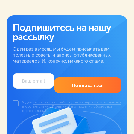
Подпишитесь на нашу
рассылку
Один раз в месяц мы будем присылать вам
полезные советы и анонсы опубликованных
материалов. И, конечно, никакого спама.
Подписаться
Я даю
согласие на обработку своих персональных данных
в соответствии с
Политикой в отношении обработки
персональных данных
.