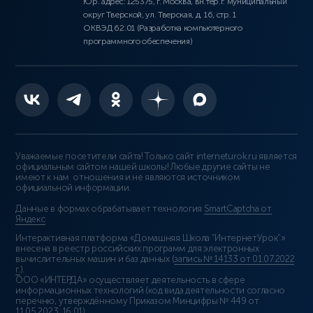
Юр. адрес: 125375, г. Москва, вн.тер.г. муниципальный
округ Тверской, ул. Тверская, д. 16, стр. 1
ОКВЭД 62.01 (Разработка компьютерного
программного обеспечения)
Уважаемые посетители сайта! Только сайт interneturok.ru является
официальным сайтом нашей школы! Любые другие сайты не
имеют к нам отношения и не являются источником
официальной информации.
Данные в формах обрабатывает технология
SmartCaptcha от
Яндекс
Интерактивная платформа «Домашняя Школа “ИнтернетУрок”»
внесена в реестр российских программ для электронных
вычислительных машин и баз данных (
запись № 14133 от 01.07.2022
г.
).
ООО «ИНТЕРДА» осуществляет деятельность в сфере
информационных технологий (код вида деятельности согласно
перечню, утверждённому Приказом Минцифры № 449 от
11.05.2023: 16.01)