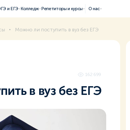
ГЭ и ЕГЭ
Колледж
Репетиторы и курсы
О нас
сы
Можно ли поступить в вуз без ЕГЭ
162 699
ить в вуз без ЕГЭ