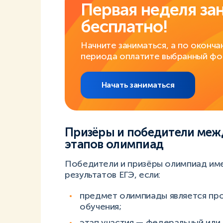
Первая неделя за
бесплатно!
Начните заниматься, а по оконча
периода оплатите выбранный фо
Начать заниматься
Призёры и победители меж
этапов олимпиад
Победители и призёры олимпиад име
результатов ЕГЭ, если:
предмет олимпиады является пр
обучения;
этап участия — федеральный ил