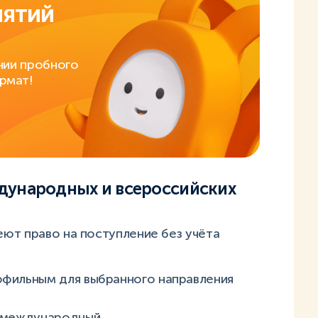
нятий
нии пробного
рмат!
дународных и всероссийских
ют право на поступление без учёта
офильным для выбранного направления
и международный.