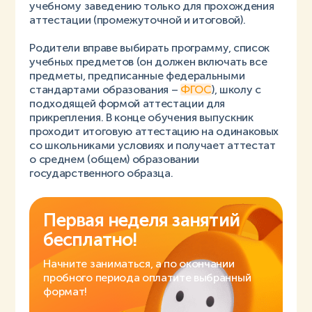
учебному заведению только для прохождения
аттестации (промежуточной и итоговой).
Родители вправе выбирать программу, список
учебных предметов (он должен включать все
предметы, предписанные федеральными
стандартами образования –
ФГОС
), школу с
подходящей формой аттестации для
прикрепления. В конце обучения выпускник
проходит итоговую аттестацию на одинаковых
со школьниками условиях и получает аттестат
о среднем (общем) образовании
государственного образца.
Первая неделя занятий
бесплатно!
Начните заниматься, а по окончании
пробного периода оплатите выбранный
формат!