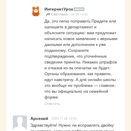
ИнтернетУрок
Admin
Светлана
24.06 14:00
Да, это легко поправить.Придите или 
напишите в департамент и 
объясните ситуацию: вам предложат 
написать новое заявление с верными 
данными или дополнение к уже 
поданному. Сохраните 
подтверждение, что уточнённые 
сведения приняты. Никаких штрафов 
и отказов из-за опечатки не будет. 
Органы образования, как правило, 
идут навстречу. А для онлайн-школы 
это вообще не проблема — главное, 
что вы официально на семейной 
форме.
Ответить
Арсений
2024.11.28 13:33
Здравствуйте! Нужно ли исправлять двойку 
за четверть,если уже ребёнок числиться на 