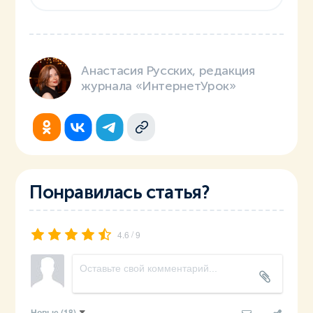
Анастасия Русских, редакция
журнала «ИнтернетУрок»
Понравилась статья?
/
4.6
9
Новые
(18)