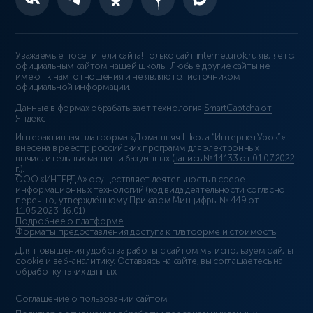
Уважаемые посетители сайта! Только сайт interneturok.ru является
официальным сайтом нашей школы! Любые другие сайты не
имеют к нам отношения и не являются источником
официальной информации.
Данные в формах обрабатывает технология
SmartCaptcha от
Яндекс
Интерактивная платформа «Домашняя Школа “ИнтернетУрок”»
внесена в реестр российских программ для электронных
вычислительных машин и баз данных (
запись № 14133 от 01.07.2022
г.
).
ООО «ИНТЕРДА» осуществляет деятельность в сфере
информационных технологий (код вида деятельности согласно
перечню, утверждённому Приказом Минцифры № 449 от
11.05.2023: 16.01)
Подробнее о платформе
.
Форматы предоставления доступа к платформе и стоимость
.
Для повышения удобства работы с сайтом мы используем файлы
cookie и веб-аналитику. Оставаясь на сайте, вы соглашаетесь на
обработку таких данных.
Соглашение о пользовании сайтом