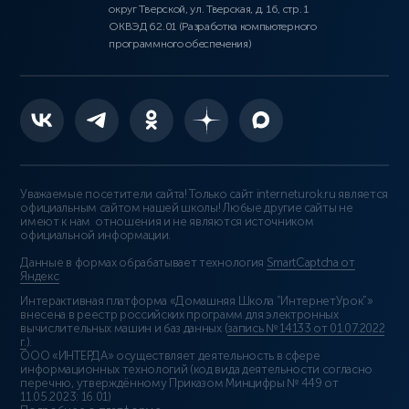
округ Тверской, ул. Тверская, д. 16, стр. 1
ОКВЭД 62.01 (Разработка компьютерного
программного обеспечения)
Уважаемые посетители сайта! Только сайт interneturok.ru является
официальным сайтом нашей школы! Любые другие сайты не
имеют к нам отношения и не являются источником
официальной информации.
Данные в формах обрабатывает технология
SmartCaptcha от
Яндекс
Интерактивная платформа «Домашняя Школа “ИнтернетУрок”»
внесена в реестр российских программ для электронных
вычислительных машин и баз данных (
запись № 14133 от 01.07.2022
г.
).
ООО «ИНТЕРДА» осуществляет деятельность в сфере
информационных технологий (код вида деятельности согласно
перечню, утверждённому Приказом Минцифры № 449 от
11.05.2023: 16.01)