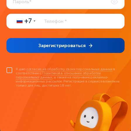
+7
Зарегистрироваться
Я даю
согласие на обработку своих персональных данных
в
соответствии с
Политикой в отношении обработки
персональных данных
, а также на получение рекламно-
информационных рассылок. Регистрация в сервисе возможна
только для лиц, достигших 18 лет.