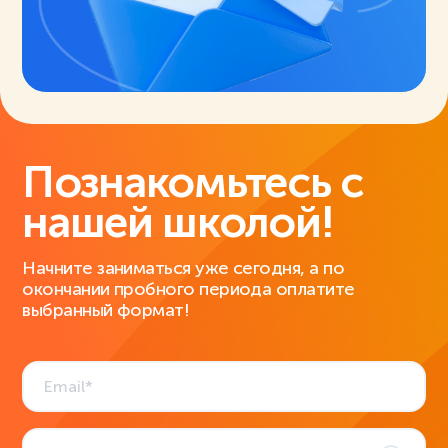
Познакомьтесь с
нашей школой!
Начните заниматься уже сегодня, а по
окончании пробного периода оплатите
выбранный формат!