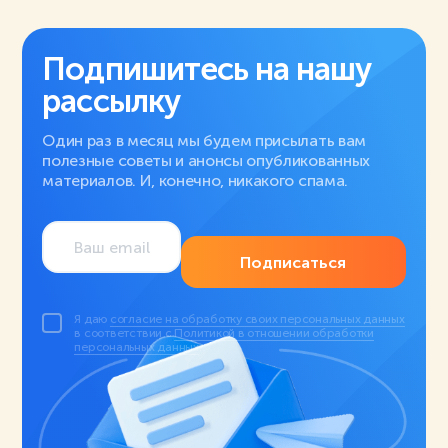
Подпишитесь на нашу
рассылку
Один раз в месяц мы будем присылать вам
полезные советы и анонсы опубликованных
материалов. И, конечно, никакого спама.
Подписаться
Я даю
согласие на обработку своих персональных данных
в соответствии с
Политикой в отношении обработки
персональных данных
.