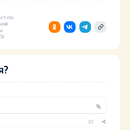
ст по
ной
ы
ГЭ
я?