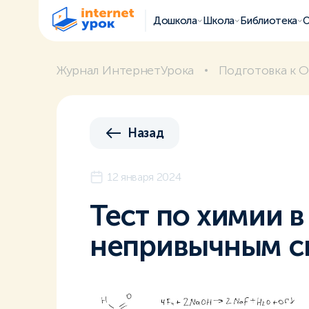
Дошкола
Школа
Библиотека
О
Журнал ИнтернетУрока
Подготовка к О
Назад
12 января 2024
Тест по химии в
непривычным с