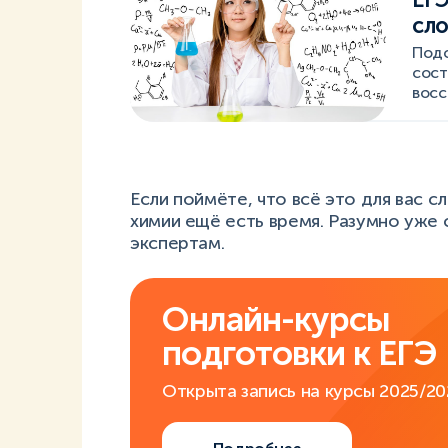
сло
Подс
сост
восс
Если поймёте, что всё это для вас с
химии ещё есть время. Разумно уже 
экспертам.
Онлайн-курсы
подготовки к ЕГЭ
Открыта запись на курсы 2025/20