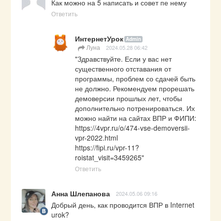
Как можно на 5 написать и совет пе нему
Ответить
ИнтернетУрок
Admin
Луна
2024.05.28 06:42
"Здравствуйте. Если у вас нет 
существенного отставания от 
программы, проблем со сдачей быть 
не должно. Рекомендуем прорешать 
демоверсии прошлых лет, чтобы 
дополнительно потренироваться. Их 
https://4vpr.ru/o/474-vse-demoversii-
vpr-2022.html
https://fipi.ru/vpr-11?
roistat_visit=3459265
"
Ответить
Анна Шлепанова
2024.05.06 09:16
Добрый день, как проводится ВПР в Internet 
urok?