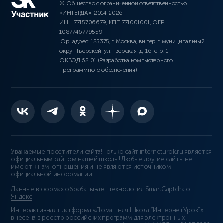
© Общество с ограниченной ответственностью
«ИНТЕРДА», 2014-2026
ИНН 7715706679, КПП 771001001, ОГРН
1087746779559
Юр. адрес: 125375, г. Москва, вн.тер.г. муниципальный
округ Тверской, ул. Тверская, д. 16, стр. 1
ОКВЭД 62.01 (Разработка компьютерного
программного обеспечения)
Уважаемые посетители сайта! Только сайт interneturok.ru является
официальным сайтом нашей школы! Любые другие сайты не
имеют к нам отношения и не являются источником
официальной информации.
Данные в формах обрабатывает технология
SmartCaptcha от
Яндекс
Интерактивная платформа «Домашняя Школа “ИнтернетУрок”»
внесена в реестр российских программ для электронных