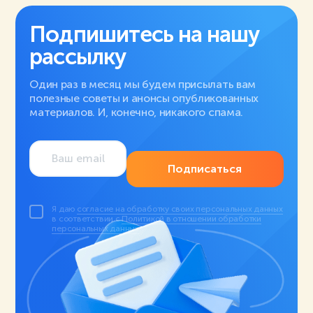
Подпишитесь на нашу
рассылку
Один раз в месяц мы будем присылать вам
полезные советы и анонсы опубликованных
материалов. И, конечно, никакого спама.
Подписаться
Я даю
согласие на обработку своих персональных данных
в соответствии с
Политикой в отношении обработки
персональных данных
.