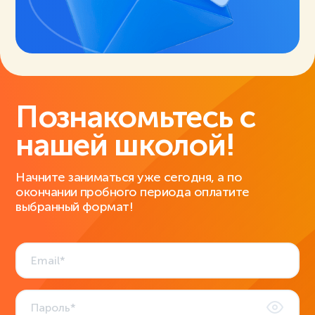
Познакомьтесь с
нашей школой!
Начните заниматься уже сегодня, а по
окончании пробного периода оплатите
выбранный формат!