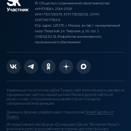
© Общество с ограниченной ответственностью
«ИНТЕРДА», 2014-2026
ИНН 7715706679, КПП 771001001, ОГРН
1087746779559
Юр. адрес: 125375, г. Москва, вн.тер.г. муниципальный
округ Тверской, ул. Тверская, д. 16, стр. 1
ОКВЭД 62.01 (Разработка компьютерного
программного обеспечения)
Уважаемые посетители сайта! Только сайт interneturok.ru является
официальным сайтом нашей школы! Любые другие сайты не
имеют к нам отношения и не являются источником
официальной информации.
Данные в формах обрабатывает технология
SmartCaptcha от
Яндекс
Интерактивная платформа «Домашняя Школа “ИнтернетУрок”»
внесена в реестр российских программ для электронных