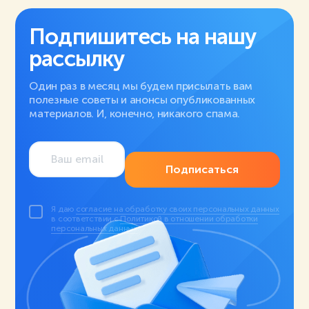
Подпишитесь на нашу
рассылку
Один раз в месяц мы будем присылать вам
полезные советы и анонсы опубликованных
материалов. И, конечно, никакого спама.
Подписаться
Я даю
согласие на обработку своих персональных данных
в соответствии с
Политикой в отношении обработки
персональных данных
.