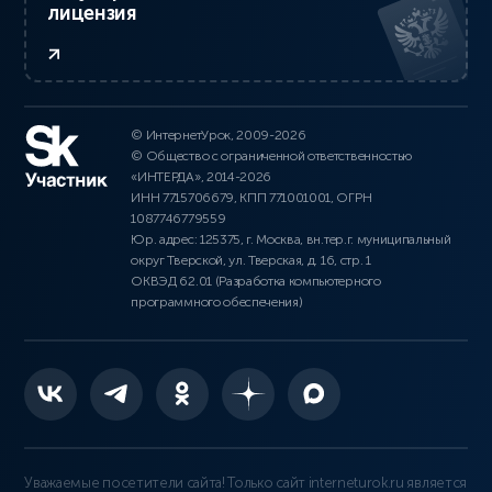
лицензия
© ИнтернетУрок, 2009-2026
© Общество с ограниченной ответственностью
«ИНТЕРДА», 2014-2026
ИНН 7715706679, КПП 771001001, ОГРН
1087746779559
Юр. адрес: 125375, г. Москва, вн.тер.г. муниципальный
округ Тверской, ул. Тверская, д. 16, стр. 1
ОКВЭД 62.01 (Разработка компьютерного
программного обеспечения)
Уважаемые посетители сайта! Только сайт interneturok.ru является