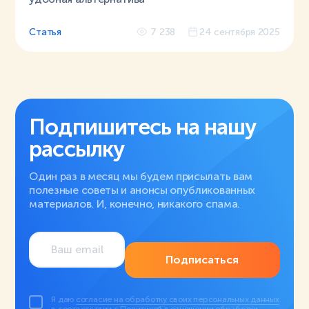
Статья
7 238
24 сентября 2025
Подпишитесь на нашу
рассылку
Один раз в месяц мы будем присылать вам
полезные советы и анонсы опубликованных
материалов. И, конечно, никакого спама.
Подписаться
Я даю
согласие на обработку своих персональных данных
в соответствии с
Политикой в отношении обработки