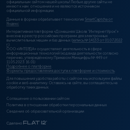
официальным сайтом нашей школы! Любые другие сайты не
имеют к нам отношения и не являются источником
официальной информации.
Данные в формах обрабатывает технология
SmartCaptcha от
Яндекс
Интерактивная платформа «Домашняя Школа “ИнтернетУрок”»
внесена в реестр российских программ для электронных
вычислительных машин и баз данных (
запись № 14133 от 01.07.2022
г.
).
ООО «ИНТЕРДА» осуществляет деятельность в сфере
информационных технологий (код вида деятельности согласно
перечню, утверждённому Приказом Минцифры № 449 от
11.05.2023: 16.01)
Подробнее о платформе
.
Форматы предоставления доступа к платформе и стоимость
.
Для повышения удобства работы с сайтом мы используем файлы
cookie и веб-аналитику. Оставаясь на сайте, вы соглашаетесь на
обработку таких данных.
Соглашение о пользовании сайтом
Политика в отношении обработки персональных данных
Сведения об образовательной организации