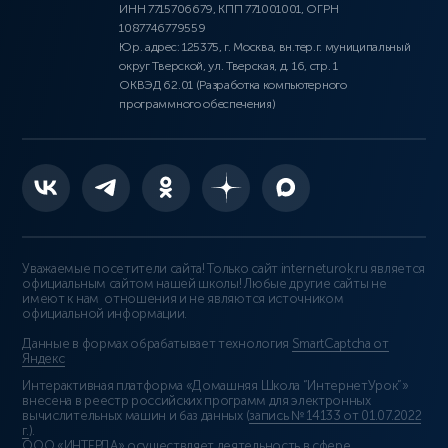
ИНН 7715706679, КПП 771001001, ОГРН
1087746779559
Юр. адрес: 125375, г. Москва, вн.тер.г. муниципальный
округ Тверской, ул. Тверская, д. 16, стр. 1
ОКВЭД 62.01 (Разработка компьютерного
программного обеспечения)
Уважаемые посетители сайта! Только сайт interneturok.ru является
официальным сайтом нашей школы! Любые другие сайты не
имеют к нам отношения и не являются источником
официальной информации.
Данные в формах обрабатывает технология
SmartCaptcha от
Яндекс
Интерактивная платформа «Домашняя Школа “ИнтернетУрок”»
внесена в реестр российских программ для электронных
вычислительных машин и баз данных (
запись № 14133 от 01.07.2022
г.
).
ООО «ИНТЕРДА» осуществляет деятельность в сфере