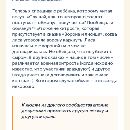
Теперь я спрашиваю ребёнка, которому читал
вслух: «Слушай, как-то нехорошо солдат
поступил – обманул, получается? Пообещал и
обманул?» Это же не хитрость, которая
присутствует в сказке «Ворона и лисица», когда
лиса уговорила ворону каркнуть. Лиса
изначально с вороной ни о чем не
договаривалась. Не обещала, что не убежит с
сыром. В других сказках – наших в том числе –
различается военная хитрость (когда исходно
известно, что участники враждуют) и другое
(когда участники договорились и заключили
контракт). Во втором случае обман – это всегда
нехорошо.
К людям из другого сообщества вполне
допустимо применять другую логику и
другую мораль.