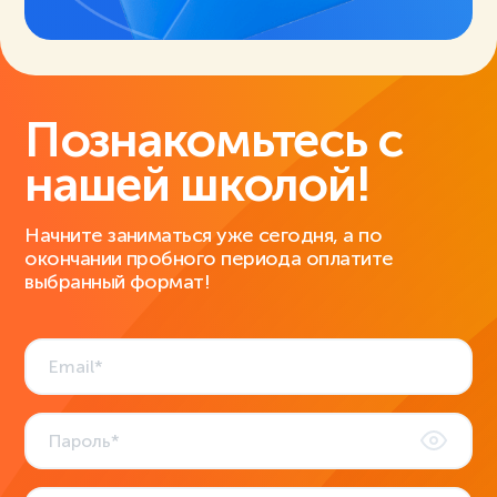
Познакомьтесь с
нашей школой!
Начните заниматься уже сегодня, а по
окончании пробного периода оплатите
выбранный формат!