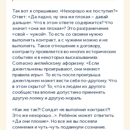
Так вот я спрашиваю: «Нехорошо же поступил?»
Ответ: «Да ладно, ну она же плохая – давай
дальше». Что в этом ответе содержится? Что
значит «она же плохая»? Это разграничение
«свой – чужой». То есть со своими нужно
выполнять контракт, а с чужими можно и не
выполнять. Такое отношение к договору,
контракту проявляется во многих исторических
событиях и в некоторых высказываниях.
Согласно английскому афоризму: «Если
джентльмены проигрывают, они меняют
правила игры». То есть после проигрыша
джентльмен может вести себя по-другому. Что
в этом скрыто? То, что к людям из другого
сообщества вполне допустимо применять
другую логику и другую мораль.
«Как же так?! Солдат не выполнил контракт?!
Это же нехорошо…». Ребёнок может ответить:
«Да они плохие». Но все же вы посеяли
сомнения и чуть-чуть подвинули сознание.