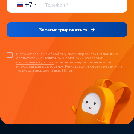
+7
Зарегистрироваться
Я даю
согласие на обработку своих персональных данных
в
соответствии с
Политикой в отношении обработки
персональных данных
, а также на получение рекламно-
информационных рассылок. Регистрация в сервисе возможна
только для лиц, достигших 18 лет.