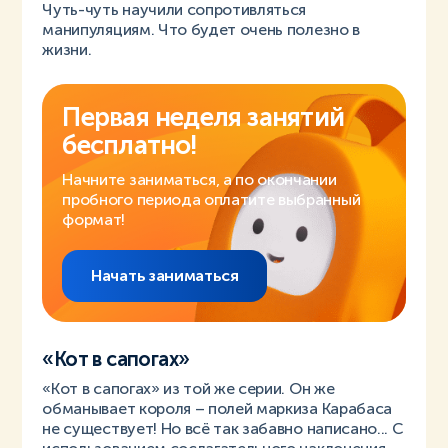
Чуть-чуть научили сопротивляться
манипуляциям. Что будет очень полезно в
жизни.
Первая неделя занятий
бесплатно!
Начните заниматься, а по окончании
пробного периода оплатите выбранный
формат!
Начать заниматься
«Кот в сапогах»
«Кот в сапогах» из той же серии. Он же
обманывает короля – полей маркиза Карабаса
не существует! Но всё так забавно написано... С