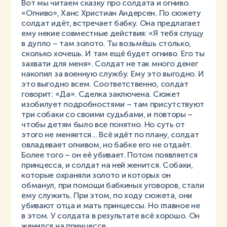
Вот мы читаем сказку про солдата и огниво.
«Огниво», Ханс Христиан Андерсен. По сюжету
солдат идёт, встречает бабку. Она предлагает
ему некие совместные действия: «Я тебя спущу
в дупло – там золото. Ты возьмёшь столько,
сколько хочешь. И там ещё будет огниво. Его ты
захвати для меня». Солдат не так много денег
накопил за военную службу. Ему это выгодно. И
это выгодно всем. Соответственно, солдат
говорит: «Да». Сделка заключена. Сюжет
изобилует подробностями – там присутствуют
три собаки со своими судьбами, и повторы –
чтобы детям было все понятно. Но суть от
этого не меняется… Всё идёт по плану, солдат
овладевает огнивом, но бабке его не отдаёт.
Более того – он её убивает. Потом появляется
принцесса, и солдат на ней женится. Собаки,
которые охраняли золото и которых он
обманул, при помощи бабкиных уговоров, стали
ему служить. При этом, по ходу сюжета, они
убивают отца и мать принцессы. Но главное не
в этом. У солдата в результате всё хорошо. Он
женился на принцессе.