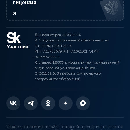
лицензия
© ИнтернетУрок, 2009-2026
© Общество с ограниченной ответственностью
«ИНТЕРДА», 2014-2026
ИНН 7715706679, КПП 771001001, ОГРН
1087746779559
Юр. адрес: 125375, г. Москва, вн.тер.г. муниципальный
округ Тверской, ул. Тверская, д. 16, стр. 1
ОКВЭД 62.01 (Разработка компьютерного
программного обеспечения)
Уважаемые посетители сайта! Только сайт interneturok.ru является