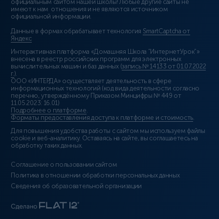
официальным сайтом нашей школы! Любые другие сайты не
имеют к нам отношения и не являются источником
официальной информации.
Данные в формах обрабатывает технология
SmartCaptcha от
Яндекс
Интерактивная платформа «Домашняя Школа “ИнтернетУрок”»
внесена в реестр российских программ для электронных
вычислительных машин и баз данных (
запись № 14133 от 01.07.2022
г.
).
ООО «ИНТЕРДА» осуществляет деятельность в сфере
информационных технологий (код вида деятельности согласно
перечню, утверждённому Приказом Минцифры № 449 от
11.05.2023: 16.01)
Подробнее о платформе
.
Форматы предоставления доступа к платформе и стоимость
.
Для повышения удобства работы с сайтом мы используем файлы
cookie и веб-аналитику. Оставаясь на сайте, вы соглашаетесь на
обработку таких данных.
Соглашение о пользовании сайтом
Политика в отношении обработки персональных данных
Сведения об образовательной организации