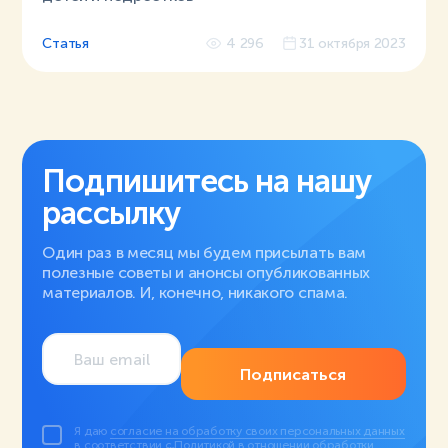
Статья
4 296
31 октября 2023
Подпишитесь на нашу
рассылку
Один раз в месяц мы будем присылать вам
полезные советы и анонсы опубликованных
материалов. И, конечно, никакого спама.
Подписаться
Я даю
согласие на обработку своих персональных данных
в соответствии с
Политикой в отношении обработки