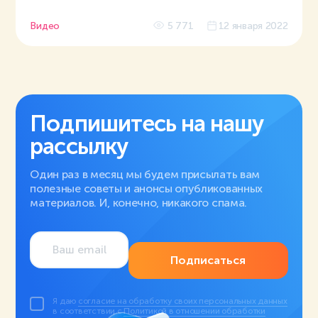
Видео
5 771
12 января 2022
Подпишитесь на нашу
рассылку
Один раз в месяц мы будем присылать вам
полезные советы и анонсы опубликованных
материалов. И, конечно, никакого спама.
Подписаться
Я даю
согласие на обработку своих персональных данных
в соответствии с
Политикой в отношении обработки