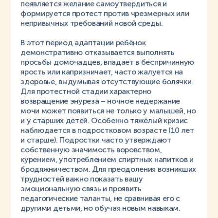
появляется желание самоутвердиться и
формируется протест против чрезмерных или
непривычных требований новой среды.
В этот период адаптации ребёнок
демонстративно отказывается выполнять
просьбы домочадцев, впадает в беспричинную
ярость или капризничает, часто жалуется на
здоровье, выдумывая отсутствующие болячки.
Для протестной стадии характерно
возвращение энуреза – ночное недержание
мочи может появиться не только у малышей, но
и у старших детей. Особенно тяжёлый кризис
наблюдается в подростковом возрасте (10 лет
и старше). Подростки часто утверждают
собственную значимость воровством,
курением, употреблением спиртных напитков и
бродяжничеством. Для преодоления возникших
трудностей важно показать вашу
эмоциональную связь и проявить
педагогические таланты, не сравнивая его с
другими детьми, но обучая новым навыкам.