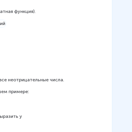
атная функция).
все неотрицательные числа.
шем примере:
ыразить y