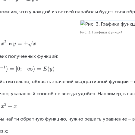
помним, что у каждой из ветвей параболы будет своя обр
Рис. 3. Графики функций
2
y
=
±
 и
x
y
x
=
еих полученных функций:
\
p
−
1
)
=
[
0
;
+
∞
)
=
(
)
E
y
m
\
йствительно, область значений квадратичной функции – 
s
q
чно, указанный способ не всегда удобен. Например, в на
rt
3
{
+
x
x
x
ы найти обратную функцию, нужно решить уравнение – в
}
з x: