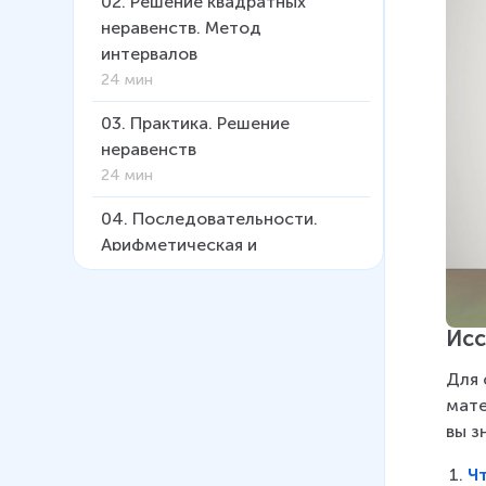
02
.
Решение квадратных
неравенств. Метод
интервалов
24 мин
03
.
Практика. Решение
неравенств
24 мин
04
.
Последовательности.
Арифметическая и
геометрическая прогрессии
30 мин
Исс
05
.
Свойства прогрессий.
Решение задач
Для 
30 мин
мате
вы з
06
.
Комбинаторика. Теория
вероятностей
Ч