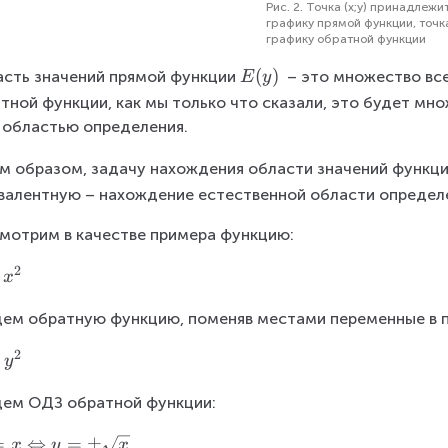
Рис. 2. Точка (x;y) принадлежи
графику прямой функции, точк
графику обратной функции
E
(
)
сть значений прямой функции
 – это множество все
E
y
(
тной функции, как мы только что сказали, это будет мно
y
 областью определения.
)
м образом, задачу нахождения области значений функц
валентную – нахождение естественной области определ
мотрим в качестве примера функцию:
2
x
ем обратную функцию, поменяв местами переменные в 
2
y
ем ОДЗ обратной функции:
=
⇔
=
±
x
y
x