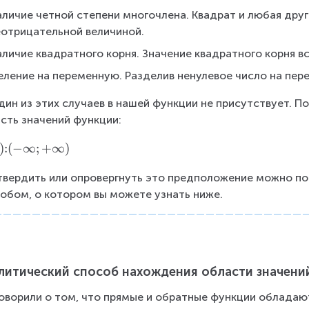
личие четной степени многочлена. Квадрат и любая друг
еотрицательной величиной.
аличие квадратного корня. Значение квадратного корня в
еление на переменную. Разделив ненулевое число на пере
дин из этих случаев в нашей функции не присутствует. 
сть значений функции:
)
:
(
−
∞
;
+
∞
)
вердить или опровергнуть это предположение можно пос
обом, о котором вы можете узнать ниже.
литический способ нахождения области значени
оворили о том, что прямые и обратные функции обладаю