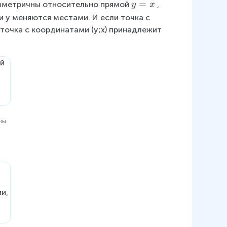
y
=
имметричны относительно прямой
, 
y
x
=
 и y меняются местами. И если точка с 
x
точка с координатами (y;x) принадлежит 
ны