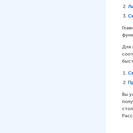
48 мин
Ли
07
.
Статистика. Решение
С
задач по комбинаторике и
вычислению вероятностей
Глав
44 мин
функ
08
.
Повторение и
Для 
систематизация курса
соот
алгебры 7-9 класса.
быст
Преобразование выражений
С
31 мин
П
09
.
Повторение и
систематизация курса
Вы у
алгебры 7-9 класса.
полу
Уравнения, неравенства и их
стол
системы
Расс
35 мин