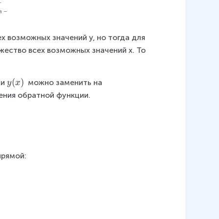
т
а –
х возможных значений y, но тогда для 
жество всех возможных значений x. То 
y
(
)
ии
 можно заменить на 
y
x
(
ения обратной функции.
x
)
прямой: