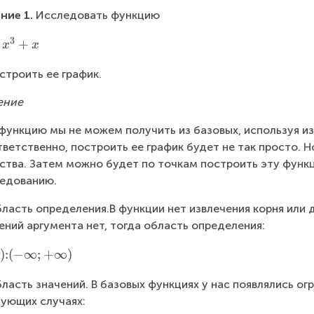
ние 1. 
Исследовать функцию
3
+
x
x
остроить ее график.
ение
функцию мы не можем получить из базовых, используя из
ветственно, построить ее график будет не так просто. Н
ства. Затем можно будет по точкам построить эту функц
едованию.
бласть определения.В функции нет извлечения корня или
ений аргумента нет, тогда область определения:
)
:
(
−
∞
;
+
∞
)
бласть значений. В базовых функциях у нас появлялись ог
ующих случаях: