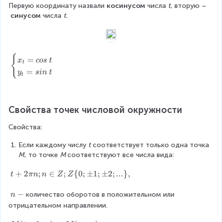
ig
Первую координату назвали 
косинусом
 числа 
t
_t
, вторую –
ht
синусом
 числа 
t.
;y
ar
_t
ro
)
w
M
{
\
=
x
cos
t
t
(t
b
=
y
s
in
t
);
t
e
\f
g
ro
i
w
n
Свойства точек числовой окружности
n
{
{
Свойства:
c
A
a
M
Если каждому числу 
t
 соответствует только одна точка 
s
}
М
, то точке 
М 
соответствуют все числа вида:
e
=
s
t
+
2
;
∈
;
{
0
;
±
1
;
±
2
;
...
}
,
t.
t
πn
n
Z
Z
}
+
x
2
n
−
количество оборотов в положительном или 
n
_
\
\
отрицательном направлении.
t
pi
-
=