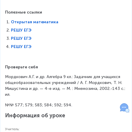
+
5
2
\
\
Полезные ссылки
p
p
i
Открытая математика
i
}
n
РЕШУ ЕГЭ
{
,
6
РЕШУ ЕГЭ
n
}
РЕШУ ЕГЭ
\
}
i
+
n
2
Z
\
Проверьте себя
.
p
Мордкович А.Г. и др. Алгебра 9 кл.: Задачник для учащихся 
i
общеобразовательных учреждений / А. Г. Мордкович, Т. Н. 
n
Мишустина и др. — 4-е изд. — М. : Мнемозина, 2002.-143 с.: 
,
ил.
n
\
№№ 577; 579; 583; 584; 592; 594.
i
n
Информация об уроке
Z
.
Учитель
: