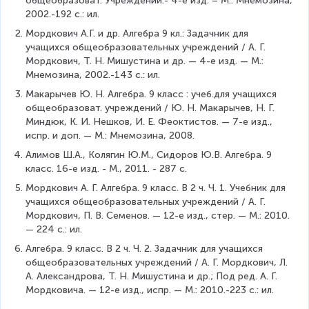
общеобразоват. Учреждений.- 4-е изд. – М.: Мнемозина, 
s
=
а.
{
}
;
2002.-192 с.: ил.
\
{
\
c
+
t
\
e
Мордкович А.Г. и др. Алгебра 9 кл.: Задачник для 
a
2
|
L
n
учащихся общеобразовательных учреждений / А. Г. 
s
\
\
a
d
Мордкович, Т. Н. Мишустина и др. — 4-е изд. — М.: 
e
p
l
r
{
Мнемозина, 2002.-143 с.: ил.
s
i
e
g
c
}
n
Макарычев Ю. Н. Алгебра. 9 класс : учеб.для учащихся 
1
e
a
;
общеобразоват. учреждений / Ю. Н. Макарычев, Н. Г. 
.
\
s
t
Миндюк, К. И. Нешков, И. Е. Феоктистов. — 7-е изд., 
fr
e
=
испр. и доп. — М.: Мнемозина, 2008.
a
s
{
Алимов Ш.А., Колягин Ю.М., Сидоров Ю.В. Алгебра. 9 
c
}
\
класс. 16-е изд. - М., 2011. - 287 с.
{
L
5
Мордкович А. Г. Алгебра. 9 класс. В 2 ч. Ч. 1. Учебник для 
a
\
учащихся общеобразовательных учреждений / А. Г. 
r
p
Мордкович, П. В. Семенов. — 12-е изд., стер. — М.: 2010. 
g
i
— 224 с.: ил.
e
}
\
Алгебра. 9 класс. В 2 ч. Ч. 2. Задачник для учащихся 
{
fr
общеобразовательных учреждений / А. Г. Мордкович, Л. 
6
a
А. Александрова, Т. Н. Мишустина и др.; Под ред. А. Г. 
}
c
Мордковича. — 12-е изд., испр. — М.: 2010.-223 с.: ил.
}
{