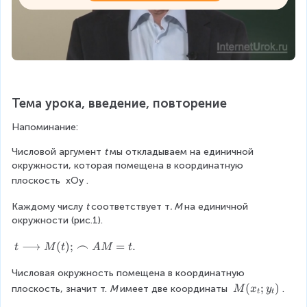
Тема урока, введение, повторение
Напоминание:
Числовой аргумент 
t 
мы откладываем на единичной 
окружности, которая помещена в координатную 
плоскость 
xOy
.
Каждому числу 
t 
соответствует т
. М 
на единичной 
окружности (рис.1).
t
⟶
(
)
;
⌢
=
.
t
M
t
A
M
t
\l
Числовая окружность помещена в координатную 
o
n
M
(
;
)
плоскость, значит т. 
М 
имеет две координаты 
.
M
x
y
t
t
gr
(x