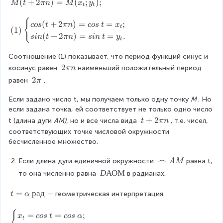
n;
M
(
+
2
)
=
(
;
)
;
M
t
πn
M
x
y
c
t
t
n
(t
o
\i
+
{
(
(
+
2
)
=
=
;
s
cos
t
πn
cos
t
x
t
(
1
)
n
2
1
\
(
+
2
)
=
=
.
s
in
t
πn
s
in
t
y
Z
t
\
)
t
;
pi
\
\
Соотношение (1) показывает, что период функций синус и 
Z
n)
b
\
2
2
косинус равен 
наименьший положительный период 
πn
\
=
e
y
\
2
2
{
равен 
.
π
M
g
_
p
\
0;
(x
i
t
i
Если задано число t, мы получаем только одну точку 
p
М 
. Но 
\
_t
n
=
n
если задана точка, ей соответствует не только одно число 
i
p
;y
{
si
t
+
2
m
t (длина дуги 
АМ)
, но и все числа вида 
, т.е. чисел, 
_t
t
πn
c
n
+
1;
);
a
соответствующих точке числовой окружности 
\
2
\
s
бесчисленное множество.
t
\
p
e
\
p
m
\f
⌢
Если длина дуги единичной окружности 
равна t, 
s
A
M
e
i
2;
ro
}
Ð
АОМ
n
то она численно равна 
в радианах.
Ð
n
..
w
c
А
d
.\
n
o
О
t
=
рад
−
{
геометрическая интерпретация.
t
α
},
A
s
М
=
c
M
(
\
a
{
\
=
=
;
x
cos
t
cos
α
t
t