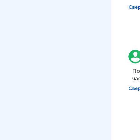
Све
По
ча
Све