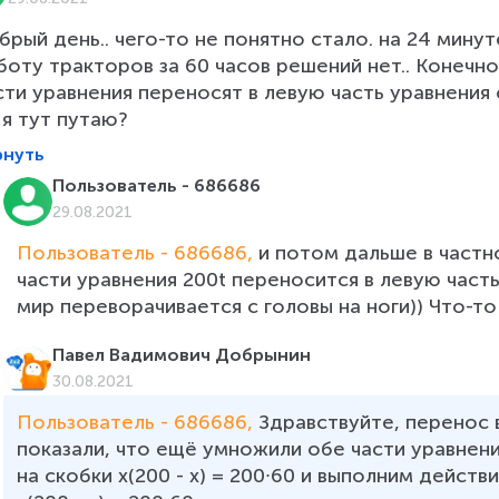
брый день.. чего-то не понятно стало. на 24 мину
боту тракторов за 60 часов решений нет.. Конечно
сти уравнения переносят в левую часть уравнения 
 я тут путаю? 
рнуть
Пользователь - 686686
29.08.2021
Пользователь - 686686, 
и потом дальше в частн
части уравнения 200t переносится в левую часть 
мир переворачивается с головы на ноги)) Что-то 
Павел Вадимович Добрынин
30.08.2021
Пользователь - 686686, 
Здравствуйте, перенос 
показали, что ещё умножили обе части уравнен
на скобки x(200 - x) = 200∙60 и выполним действ