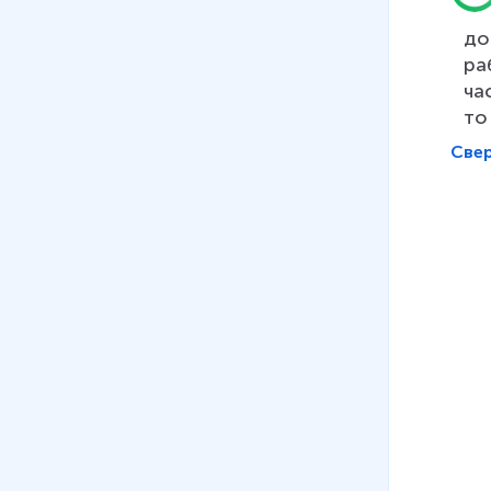
до
ра
ча
то
Све