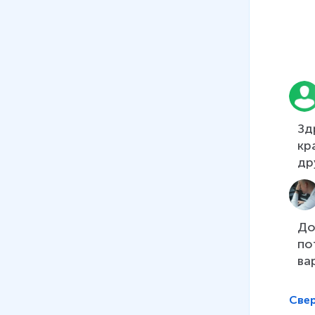
Зд
кр
др
До
по
ва
Све