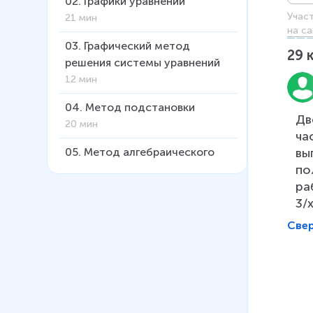
02
.
Графики уравнений
Учас
21 мин
на са
03
.
Графический метод
29
решения системы уравнений
12 мин
04
.
Метод подстановки
Дв
20 мин
ча
вы
05
.
Метод алгебраического
по
сложения
ра
21 мин
3/
06
.
Метод введения новых
Све
переменных
23 мин
07
.
Основные методы
решения систем повышенной
сложности