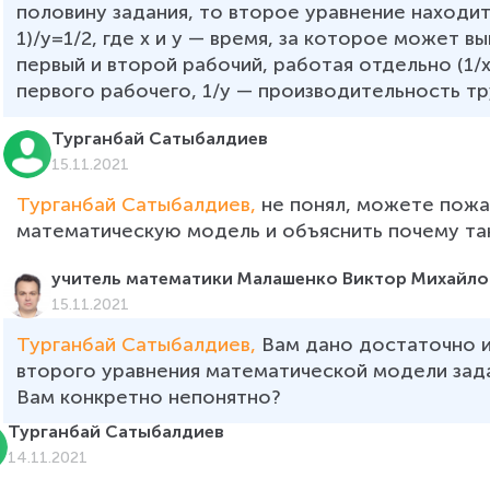
половину задания, то второе уравнение находитс
1)/y=1/2, где x и y — время, за которое может 
первый и второй рабочий, работая отдельно (1/
первого рабочего, 1/y — производительность тр
Турганбай Сатыбалдиев
15.11.2021
Турганбай Сатыбалдиев, 
не понял, можете пожа
учитель математики Малашенко Виктор Михайло
15.11.2021
Турганбай Сатыбалдиев, 
Вам дано достаточно 
второго уравнения математической модели зада
Вам конкретно непонятно?
Турганбай Сатыбалдиев
14.11.2021