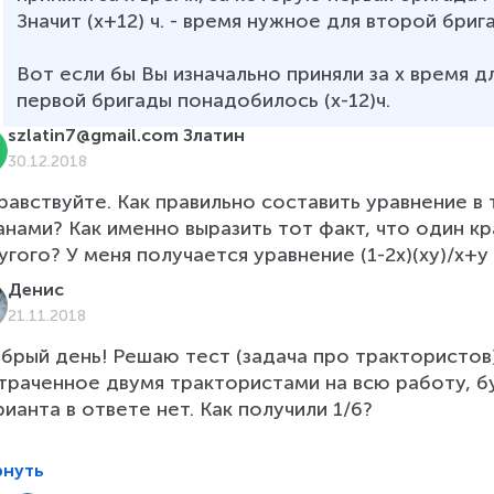
Значит (х+12) ч. - время нужное для второй бригад
Вот если бы Вы изначально приняли за х время д
первой бригады понадобилось (х-12)ч.    
szlatin7@gmail.com Златин
30.12.2018
равствуйте. Как правильно составить уравнение в 
анами? Как именно выразить тот факт, что один кр
угого? У меня получается уравнение (1-2x)(xy)/x+y
Денис
21.11.2018
брый день! Решаю тест (задача про трактористов)
траченное двумя трактористами на всю работу, бу
рианта в ответе нет. Как получили 1/6?

рнуть