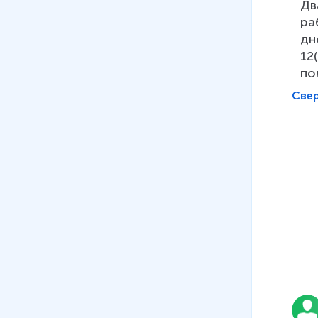
Дв
геометрическим
ра
содержанием
дн
15 мин
12
по
Све