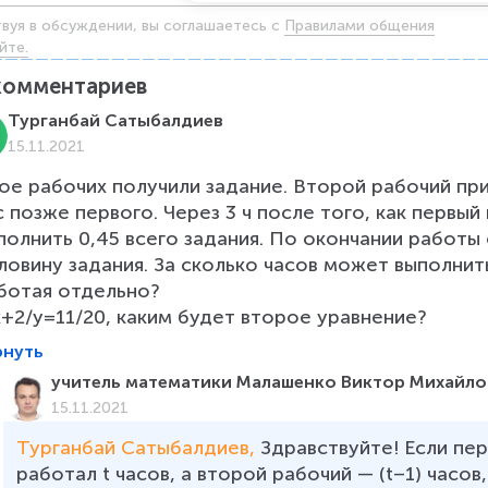
твуя в обсуждении, вы соглашаетесь c
Правилами общения
йте.
комментариев
Турганбай Сатыбалдиев
15.11.2021
ое рабочих получили задание. Второй рабочий при
с позже первого. Через 3 ч после того, как первый
полнить 0,45 всего задания. По окончании работы
ловину задания. За сколько часов может выполнит
ботая отдельно?

x+2/y=11/20, каким будет второе уравнение?
рнуть
учитель математики Малашенко Виктор Михайло
15.11.2021
Турганбай Сатыбалдиев, 
Здравствуйте! Если пе
работал t часов, а второй рабочий — (t–1) часов