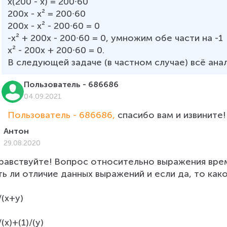
x(200 - x) = 200∙60

200x - x² = 200∙60

200x - x² - 200∙60 = 0

-x² + 200x - 200∙60 = 0, умножим обе части на -1

x² - 200x + 200∙60 = 0.

В следующей задаче (в частном случае) всё ана
Пользователь - 686686
04.09.2021
Пользователь - 686686, 
спасибо вам и извините!
Антон
29.08.2020
равствуйте! Вопрос относительно выражения врем
ть ли отличие данных выражений и если да, то како
/(x+y)

/(x)+(1)/(y)