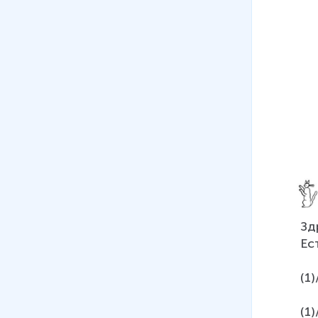
Зд
Ес
(1)
(1)