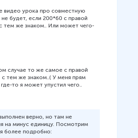
те видео урока про совместную 
 не будет, если 200*60 с правой 
с тем же знаком.. Или может чего-
ом случае то же самое с правой 
с тем же знаком..( У меня прям 
где-то я может упустил чего.. 
выполнен верно, но там не 
ия на минус единицу. Посмотрим 
ия более подробно:
