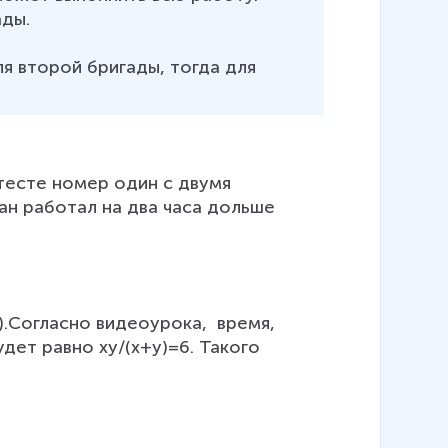
ы. 

ля второй бригады, тогда для 
тесте номер один с двумя 
ан работал на два часа дольше 
.Согласно видеоурока,  время, 
дет равно ху/(х+у)=6. Такого 