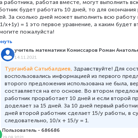
а работника, работая вместе, могут выполнить всю
ботник будет работать 10 дней, то для окончания
ей. За сколько дней может выполнить всю работу 
(1/x+1y) = 1 это первое уравнение, а каким будет 
могите пожалуйста!
рнуть
учитель математики Комиссаров Роман Анатоль
14.11.2021
Турганбай Сатыбалдиев, 
Здравствуйте! Для сос
воспользовались информацией из первого предл
второго предложения использована не была, ве
составляется на его основе. Во втором предлож
работник проработает 10 дней и если второй п
доделает за 15 дней. За 10 дней первый работник
дней второй работник сделает 15/у работы, в с
следовательно, 10/х + 15/у = 1.
Пользователь - 686686
29.08.2021