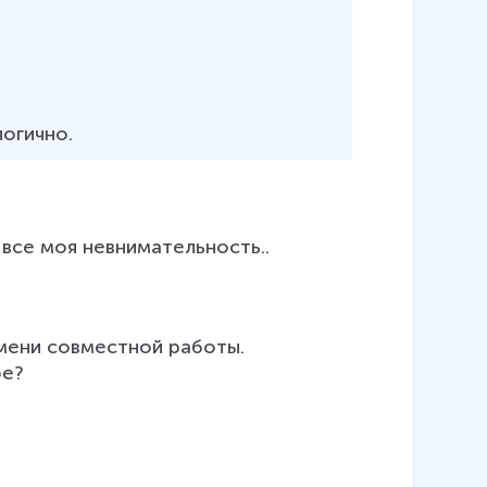
логично.
 все моя невнимательность..
ени совместной работы.

е?
