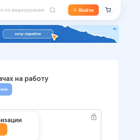
Войти
ачах на работу
ние
ризации