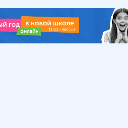
Урок
Помощь
Обратиться в поддержку
ософия
Вопросы и ответы
Инструкция по работе
с системой