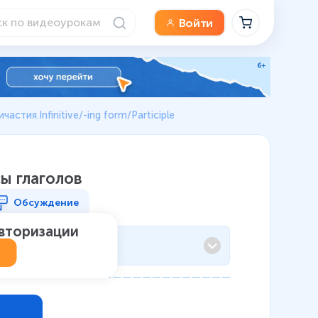
Войти
стия.Infinitive/-ing form/Participle
ы глаголов
Обсуждение
авторизации