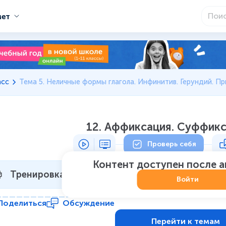
мет
асс
Тема 5. Неличные формы глагола. Инфинитив. Герундий. Прича
12. Аффиксация. Суффикс
Проверь себя
Контент доступен после 
Тренировка 1
Не начат
:
0
из
7
Войти
Поделиться
Обсуждение
Перейти к темам