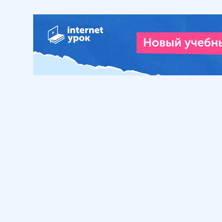
11
.
Аффиксация. Суффиксы
прилагательных
22 мин
12
.
Аффиксация. Суффиксы
глаголов
13 мин
13
.
Аффиксация. Суффиксы
наречий
21 мин
14
.
Аффиксация. Суффиксы
числительных
Обучение
Интернет
10 мин
Личный кабинет
О нас
15
.
Приставки
существительных
Библиотека уроков
Наша фил
13 мин
Домашняя школа
О школе