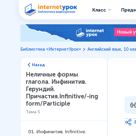
Класс
Пред
Библиотека «ИнтернетУрок»
Английский язык, 10 кл
Назад
Неличные формы
глагола. Инфинитив.
Герундий.
Причастия.Infinitive/-ing
form/Participle
Тема
5
01
.
Инфинитив. Infinitive.