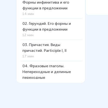
Формы инфинитива и его
функции в предложении
14 мин
02
.
Герундий. Его формы и
функции в предложении
12 мин
03
.
Причастия. Виды
причастий. Participle I, II
17 мин
04
.
Фразовые глаголы.
Непереходные и делимые
переходные
13 мин
05
.
Фразовые глаголы.
Неделимые переходные
9 мин