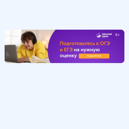
Обучение
ИнтернетУрок
Помощь