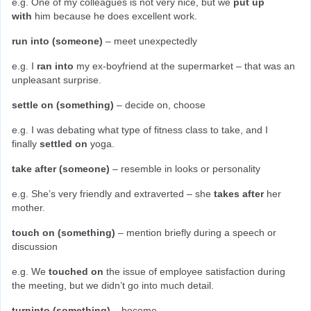
e.g. One of my colleagues is not very nice, but we 
put up 
with
 him because he does excellent work.
run into (someone)
 – meet unexpectedly
e.g. I 
ran into
 my ex-boyfriend at the supermarket – that was an 
unpleasant surprise.
settle on (something)
 – decide on, choose
e.g. I was debating what type of fitness class to take, and I 
finally 
settled on
 yoga.
take after (someone)
 – resemble in looks or personality
e.g. She’s very friendly and extraverted – she 
takes after
 her 
mother.
touch on (something)
 – mention briefly during a speech or 
discussion
e.g. We 
touched on
 the issue of employee satisfaction during 
the meeting, but we didn’t go into much detail.
turninto (something)
 – become