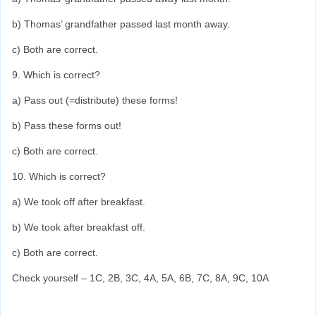
b) Thomas’ grandfather passed last month away.
c) Both are correct.
9. Which is correct?
a) Pass out (=distribute) these forms!
b) Pass these forms out!
c) Both are correct.
10. Which is correct?
a) We took off after breakfast.
b) We took after breakfast off.
c) Both are correct.
Check yourself – 1C, 2B, 3C, 4A, 5A, 6B, 7C, 8A, 9C, 10A