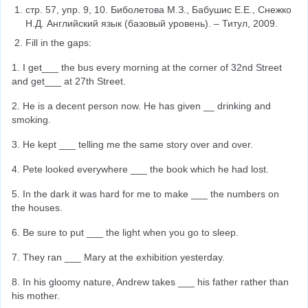
стр. 57, упр. 9, 10. Биболетова М.З., Бабушис Е.Е., Снежко 
Н.Д. Английский язык (базовый уровень). – Титул, 2009.
Fill in the gaps:
1. I get___ the bus every morning at the corner of 32nd Street 
and get___ at 27th Street.
2. He is a decent person now. He has given __ drinking and 
smoking.
3. He kept ___ telling me the same story over and over.
4. Pete looked everywhere ___ the book which he had lost.
5. In the dark it was hard for me to make ___ the numbers on 
the houses.
6. Be sure to put ___ the light when you go to sleep.
7. They ran ___ Mary at the exhibition yesterday.
8. In his gloomy nature, Andrew takes ___ his father rather than 
his mother.