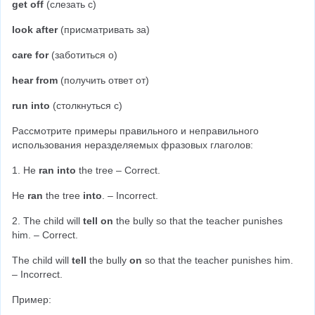
get off
 (слезать с)
look after
 (присматривать за)
care for
 (заботиться о)
hear from
 (получить ответ от)
run into
 (столкнуться с)
Рассмотрите примеры правильного и неправильного 
использования неразделяемых фразовых глаголов:
1. He 
ran into
 the tree – Correct.
He 
ran
 the tree 
into
. – Incorrect.
2. The child will 
tell on
 the bully so that the teacher punishes 
him. – Correct.
The child will 
tell
 the bully 
on
 so that the teacher punishes him. 
– Incorrect.
Пример: