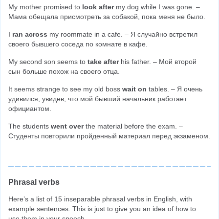
My mother promised to 
look after
 my dog while I was gone. – 
Мама обещала присмотреть за собакой, пока меня не было.
I 
ran across
 my roommate in a cafe. – Я случайно встретил 
своего бывшего соседа по комнате в кафе.
My second son seems to 
take after
 his father. – Мой второй 
сын больше похож на своего отца.
It seems strange to see my old boss 
wait on
 tables. – Я очень 
удивился, увидев, что мой бывший начальник работает 
официантом.
The students 
went over 
the material before the exam. – 
Студенты повторили пройденный материал перед экзаменом.
Phrasal verbs
Here’s a list of 15 inseparable phrasal verbs in English, with 
example sentences. This is just to give you an idea of how to 
use them in your speech.