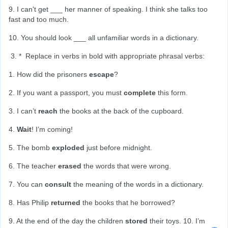
9. I can't get ___ her manner of speaking. I think she talks too 
fast and too much.
10. You should look ___ all unfamiliar words in a dictionary.
*  Replace in verbs in bold with appropriate phrasal verbs:
1. How did the prisoners 
escape
?
2. If you want a passport, you must 
complete
 this form.
3. I can’t 
reach
 the books at the back of the cupboard.
4. 
Wait
! I’m coming!
5. The bomb 
exploded
 just before midnight.
6. The teacher 
erased
 the words that were wrong.
7. You can 
consult
 the meaning of the words in a dictionary.
8. Has Philip 
returned
 the books that he borrowed?
9. At the end of the day the children 
stored
 their toys. 10. I’m 