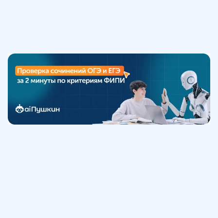
Обучение
ИнтернетУрок