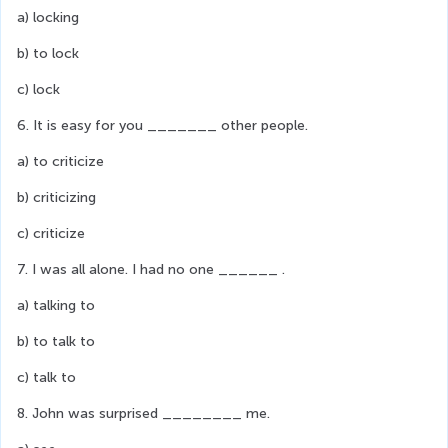
a) locking
b) to lock
c) lock
6. It is easy for you _______ other people.
a) to criticize
b) criticizing
c) criticize
7. I was all alone. I had no one ______ .
a) talking to
b) to talk to
c) talk to
8. John was surprised ________ me.