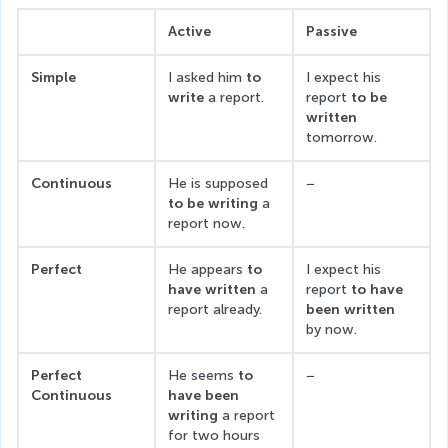
Active
Passive
Simple
I asked him 
to 
I expect his 
write 
a report.
report 
to be 
written
tomorrow.
Continuous
He is supposed 
−
to be writing
 a 
report now.
Perfect
He appears 
to 
I expect his 
have written
 a 
report 
to have 
report already.
been written
by now.
Perfect 
He seems 
to 
−
Continuous
have been 
writing
 a report 
for two hours 