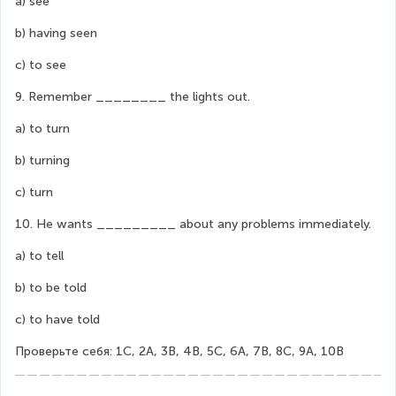
a) see
b) having seen
c) to see
9. Remember ________ the lights out.
a) to turn
b) turning
c) turn
10. He wants _________ about any problems immediately.
a) to tell
b) to be told
c) to have told
Проверьте себя: 1C, 2A, 3B, 4B, 5C, 6A, 7B, 8C, 9A, 10B