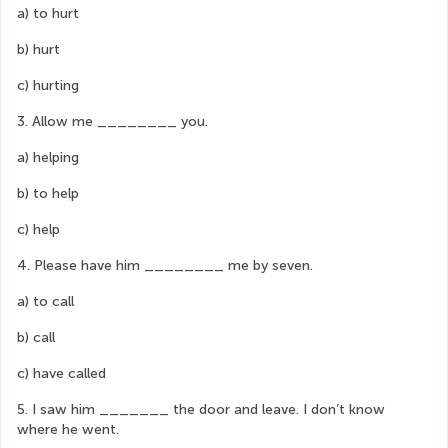
a) to hurt
b) hurt
c) hurting
3. Allow me ________ you.
a) helping
b) to help
c) help
4. Please have him ________ me by seven.
a) to call
b) call
c) have called
5. I saw him _______ the door and leave. I don’t know 
where he went.