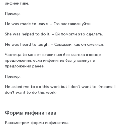
инфинитиве.
Пример:
He was made 
to leave
. – Его заставили уйти.
She was helped 
to do
 it. – Ей помогли это сделать.
He was heard 
to laugh
. – Слышали, как он смеялся.
Частица to может ставиться без глагола в конце 
предложения, если инфинитив был упомянут в 
предложении ранее.
Пример:
He asked me 
to do
 this work but I don’t want to. (means: I 
don’t want to do this work)
Формы инфинитива
Рассмотрим формы инфинитива: