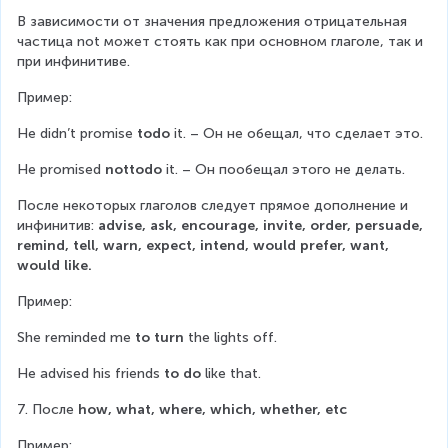
В зависимости от значения предложения отрицательная 
частица not может стоять как при основном глаголе, так и 
при инфинитиве.
Пример:
He didn’t promise 
todo
 it. – Он не обещал, что сделает это.
He promised 
nottodo
 it. – Он пообещал этого не делать.
После некоторых глаголов следует прямое дополнение и 
инфинитив: 
advise, ask, encourage, invite, order, persuade, 
remind, tell, warn, expect, intend, would prefer, want, 
would like.
Пример:
She reminded me 
to turn
 the lights off.
He advised his friends 
to do
 like that.
7. После 
how, what, where, which, whether, etc
Пример: