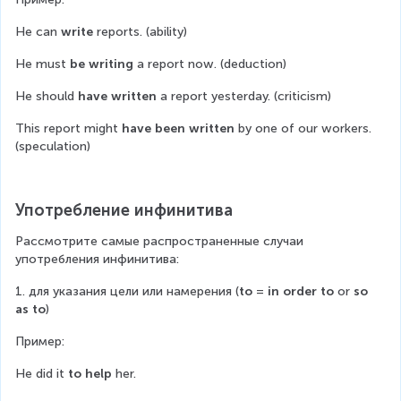
He can 
write
 reports. (ability)
He must 
be writing
 a report now. (deduction)
He should 
have written
 a report yesterday. (criticism)
This report might 
have been written
 by one of our workers. 
(speculation)
Употребление инфинитива
Рассмотрите самые распространенные случаи 
употребления инфинитива:
1. для указания цели или намерения (
to
 = 
in order to
 or 
so 
as to
)
Пример:
He did it 
to help
 her.