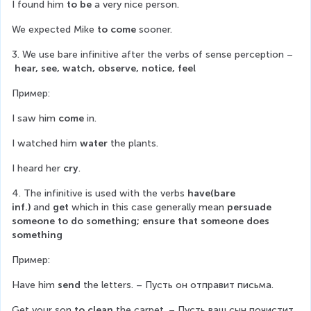
I found him 
to be
 a very nice person.
We expected Mike 
to come
 sooner.
3. We use bare infinitive after the verbs of sense perception –
hear, see, watch, observe, notice, feel
Пример:
I saw him 
come
 in.
I watched him 
water
 the plants.
I heard her 
cry
.
4. The infinitive is used with the verbs 
have(bare 
inf.)
 and 
get
 which in this case generally mean 
persuade 
someone to do something; ensure that someone does 
something
Пример:
Have him 
send
 the letters. – Пусть он отправит письма.
Get your son 
to clean
 the carpet. – Пусть ваш сын почистит 