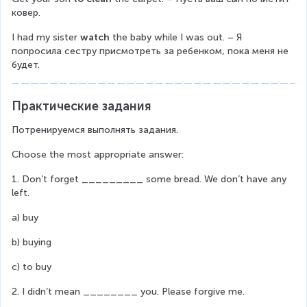
ковер.
I had my sister 
watch
 the baby while I was out. – Я 
попросила сестру присмотреть за ребенком, пока меня не 
будет.
Практические задания
Потренируемся выполнять задания.
Choose the most appropriate answer:
1. Don’t forget _________ some bread. We don’t have any 
left.
a) buy
b) buying
c) to buy
2. I didn’t mean ________ you. Please forgive me.