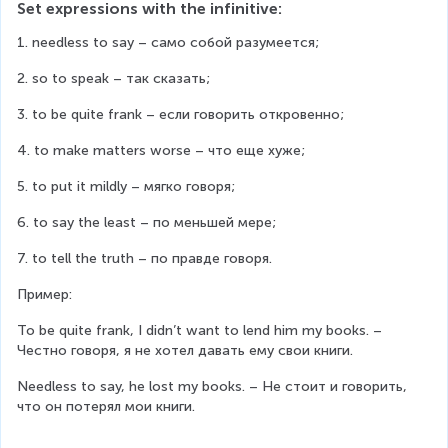
Set expressions with the infinitive:
1. needless to say – само собой разумеется;
2. so to speak – так сказать;
3. to be quite frank – если говорить откровенно;
4. to make matters worse – что еще хуже;
5. to put it mildly – мягко говоря;
6. to say the least – по меньшей мере;
7. to tell the truth – по правде говоря.
Пример:
To be quite frank, I didn’t want to lend him my books. – 
Честно говоря, я не хотел давать ему свои книги.
Needless to say, he lost my books. – Не стоит и говорить, 
что он потерял мои книги.