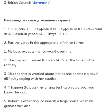
3. British Council (
Источник
).
Рекомендованное домашнее задание
1. с. 158, упр. 1, 2, Кауфман К.И., Кауфман М.Ю. Английский 
язык (базовый уровень). – Титул, 2010.
2. Put the verbs in the appropriate infinitive forms.
1. My boss expects me (to work) overtime.
2. The suspect claimed (to watch) TV at the time of the 
robbery.
3. Jill’s teacher is worried about her as she seems (to have) 
difficulty coping with her studies.
4. ‘I happen (to pass) my driving test two years ago, you 
know,’ he said.
5. Robert is expecting (to inherit) a large house when his 
grandfather dies.