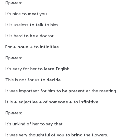
Пример:
It’s nice 
to meet
 you.
It is useless 
to talk
 to him.
It is hard 
to be
 a doctor.
For + noun + to infinitive
Пример:
It’s easy for her 
to learn
 English.
This is not for us 
to decide
.
It was important for him 
to be present
 at the meeting.
It is + adjective + of someone + to infinitive
Пример:
It’s unkind of her 
to say
 that.
It was very thoughtful of you 
to bring
 the flowers.