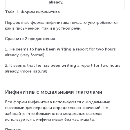
already.
Табл. 1. Формы инфинитива
Перфектные формы инфинитива нечасто употребляются 
как в письменной, так и в устной речи.
Сравните 2 предложения:
1. He seems 
to have been writing
 a report for two hours 
already. (very formal)
2. It seems that 
he has been writing
 a report for two hours 
already. (more natural)
Инфинитив с модальными глаголами
Все формы инфинитива используются с модальными 
глаголами для передачи определенных значений. Не 
забывайте, что большинство модальных глаголов 
используется с инфинитивом без частицы to.
Пример: