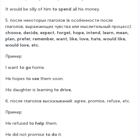
It would be silly of him 
to spend
 all his money.
5. после некоторых глаголов (в особенности после 
глаголов, выражающих чувства или мыслительный процесс): 
choose, decide, expect, forget, hope, intend, learn, mean, 
plan, prefer, remember, want, like, love, hate, would like, 
would love, etc.
Пример:
I want 
to go
 home.
He hopes 
to see
 them soon.
His daughter is learning 
to drive.
6. после глаголов высказываний: agree, promise, refuse, etc.
Пример:
He refused 
to help
 them.
He did not promise 
to do
 it.