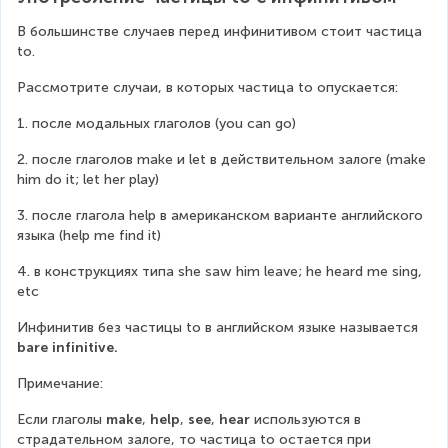
В большинстве случаев перед инфинитивом стоит частица 
to.
Рассмотрите случаи, в которых частица to опускается:
1. после модальных глаголов (you can go)
2. после глаголов make и let в действительном залоге (make 
him do it; let her play)
3. после глагола help в американском варианте английского 
языка (help me find it)
4. в конструкциях типа she saw him leave; he heard me sing, 
etc
Инфинитив без частицы to в английском языке называется 
bare infinitive.
Примечание:
Если глаголы 
make
, 
help
, 
see
, 
hear
 используются в 
страдательном залоге, то частица to остается при 