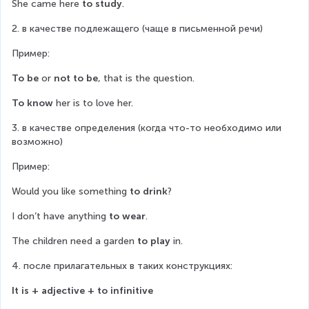
She came here 
to study
.
2. в качестве подлежащего (чаще в письменной речи)
Пример:
To be
 or 
not to be
, that is the question.
To know
 her is to love her.
3. в качестве определения (когда что-то необходимо или 
возможно)
Пример:
Would you like something 
to drink
?
I don’t have anything 
to wear
.
The children need a garden 
to play
 in.
4. после прилагательных в таких конструкциях:
It is + adjective + to infinitive