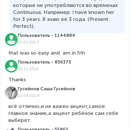
которые не употребляются во временах 
Continuous. Например: I have known her 
for 3 years. Я знаю ее 3 года. (Present 
Perfect).
Пользователь - 1144884
10.03.2017
that was so easy and  am in 5th 
Пользователь - 836373
20.11.2016
Thanks
Гусейнов Саша Гусейнов
22.04.2014
всё отлично,и не важен акцент,самое 
главное знание,а акцент ребёнок сам себе 
Пользователь - 55862