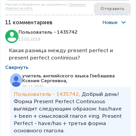
Участвуя в обсуждении, вы соглашаетесь c
Правилами
Отправить
общения на сайте.
11
комментариев
Новые
Пользователь - 1435742
13.05.2018
Какая разница между present perfect и 
present perfect continious?
Свернуть
учитель английского языка Глебашева
Ксения Сергеевна,
26.11.2021
Пользователь - 1435742, 
Добрый день!

Форма Present Рerfect Сontinuous 
выглядит следующим образом: has/have 
+ been + смысловой глагол +ing. Present 
Perfect - have/has + третья форма 
основного глагола.
