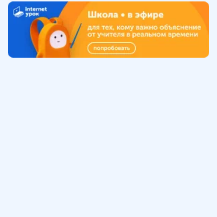
Обучение
ИнтернетУрок
Помощь
© ИнтернетУрок, 2009-
2026
8 (800) 775-41-21
info@interneturok.ru
101 000, г. Москва а/я 711 ООО «ИНТЕРДА»