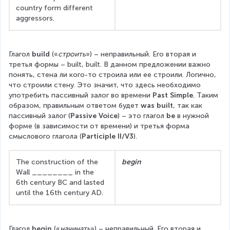
country form different 
aggressors. 
Глагол 
build
 («
строить
») – неправильный. Его вторая и 
третья формы – built, built. В данном предложении важно 
понять, стена ли кого-то строила или ее строили. Логично, 
что строили стену. Это значит, что здесь необходимо 
употребить пассивный залог во времени 
Past Simple
. Таким 
образом, правильным ответом будет 
was built
, так как 
пассивный залог (
Passive Voice
) – это глагол 
be
 в нужной 
форме (в зависимости от времени) и третья форма 
смыслового глагола (
Participle II/V3
).
The construction of the 
begin
Wall ________ in the 
6th century BC and lasted 
until the 16th century AD.  
Глагол 
begin
 («
начинать
») – неправильный. Его вторая и 