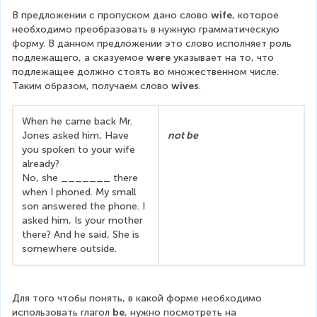
В предложении с пропуском дано слово 
wife
, которое 
необходимо преобразовать в нужную грамматическую 
форму. В данном предложении это слово исполняет роль 
подлежащего, а сказуемое 
were
 указывает на то, что 
подлежащее должно стоять во множественном числе. 
Таким образом, получаем слово 
wives
.
When he came back Mr. 
Jones asked him, Have 
not be
you spoken to your wife 
already?
No, she _______ there 
when I phoned. My small 
son answered the phone. I 
asked him, Is your mother 
there? And he said, She is 
somewhere outside.  
Для того чтобы понять, в какой форме необходимо 
использовать глагол 
be
, нужно посмотреть на 