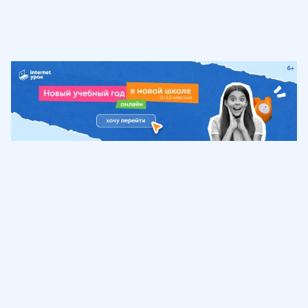
Обучение
ИнтернетУрок
Помощь