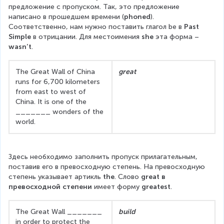
предложение с пропуском. Так, это предложение 
написано в прошедшем времени (
phoned
). 
Соответственно, нам нужно поставить глагол be в 
Past 
Simple
 в отрицании. Для местоимения 
she
 эта форма – 
wasn’t
.
The Great Wall of China 
great
runs for 6,700 kilometers 
from east to west of 
China. It is one of the 
_______ wonders of the 
world.
Здесь необходимо заполнить пропуск прилагательным, 
поставив его в превосходную степень. На превосходную 
степень указывает артикль 
the
. Слово 
great
в 
превосходной степени
 имеет форму 
greatest
.
The Great Wall _______ 
build
in order to protect the 