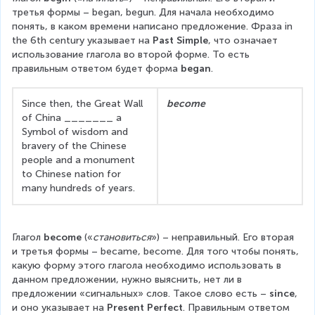
третья формы – began, begun. Для начала необходимо 
понять, в каком времени написано предложение. Фраза in 
the 6th century указывает на 
Past Simple
, что означает 
использование глагола во второй форме. То есть 
правильным ответом будет форма 
began
.
Since then, the Great Wall 
become
of China _______ a 
Symbol of wisdom and 
bravery of the Chinese 
people and a monument 
to Chinese nation for 
many hundreds of years.
Глагол 
become
 («
становиться
») – неправильный. Его вторая 
и третья формы – became, become. Для того чтобы понять, 
какую форму этого глагола необходимо использовать в 
данном предложении, нужно выяснить, нет ли в 
предложении «сигнальных» слов. Такое слово есть – 
since
, 
и оно указывает на 
Present Perfect
. Правильным ответом 