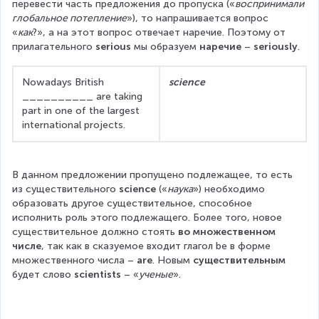
перевести часть предложения до пропуска («
воспринимали 
глобальное потепление
»), то напрашивается вопрос 
«
как
?», а на этот вопрос отвечает наречие. Поэтому от 
прилагательного 
serious
 мы образуем 
наречие
 – 
seriously
.
Nowadays British 
science
__________ are taking 
part in one of the largest 
international projects.
В данном предложении пропущено подлежащее, то есть 
из существительного 
science
 («
наука
») необходимо 
образовать другое существительное, способное 
исполнить роль этого подлежащего. Более того, новое 
существительное должно стоять 
во множественном 
числе
, так как в сказуемое входит глагол be в форме 
множественного числа – 
are
. Новым 
существительным
будет слово 
scientists
 – «
ученые
».