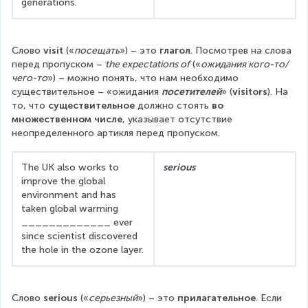
generations.
Слово 
visit
 («
посещать
») – это 
глагол
. Посмотрев на слова 
перед пропуском – 
the expectations of
 («
ожидания кого-то/
чего-то
») – можно понять, что нам необходимо 
существительное – «ожидания 
посетителей
» (
visitors
). На 
то, что 
существительное
 должно стоять 
во 
множественном числе
, указывает отсутствие 
неопределенного артикля перед пропуском.
The UK also works to 
serious
improve the global 
environment and has 
taken global warming 
_____________ ever 
since scientist discovered 
the hole in the ozone layer.
Слово 
serious
 («
серьезный
») – это 
прилагательное
. Если 