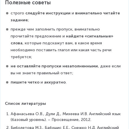
Полезные советы
строго 
следуйте инструкции
 и 
внимательно читайте 
задание
;
прежде чем заполнить пропуск, внимательно 
прочитайте предложение и 
найдите «сигнальные» 
слова
, которые подскажут вам, в какое время 
необходимо поставить глагол или какая часть речи 
требуется;
не оставляйте пропуски незаполненными
, даже если 
вы не знаете правильный ответ;
пишите четко
 и 
аккуратно
.
Список литературы
Афанасьева О.В., Дули Д., Михеева И.В. Английский язык 
(базовый уровень). – Просвещение, 2012.
Биболетова М.З., Бабушис Е.Е., Снежко Н.Д. Английский 