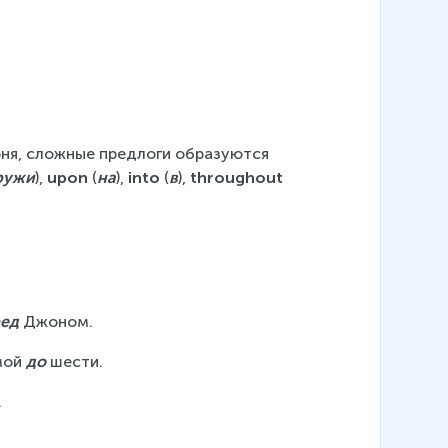
рня, сложные предлоги образуются 
ружи
), 
upon
 (
на
), 
into
 (
в
), 
throughout
ред
 Джоном.
мой 
до
 шести.
 