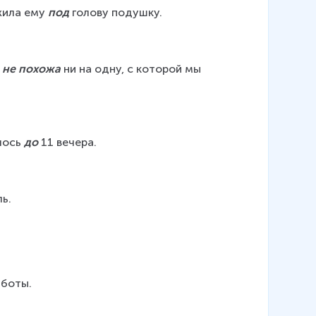
жила ему 
под
 голову подушку.
 
не похожа
 ни на одну, с которой мы 
лось 
до
 11 вечера.
ль.
аботы.