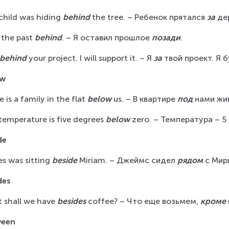
child was hiding 
behind
 the tree. – Ребенок прятался 
за
 де
t the past 
behind
. – Я оставил прошлое 
позади
.
behind
 your project. I will support it. – Я 
за
 твой проект. Я 
ow
 is a family in the flat 
below
 us. – В квартире 
под
 нами жи
temperature is five degrees 
below
 zero. – Температура – 5
de
s was sitting 
beside
 Miriam. – Джеймс сидел 
рядом
 с Мир
des
 shall we have 
besides
 coffee? – Что еще возьмем, 
кроме
ween