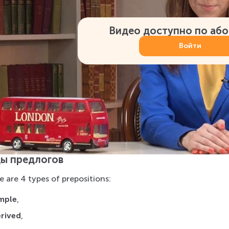
Видео доступно по аб
Войти
ы предлогов
e are 4 types of prepositions:
mple
,
rived
,