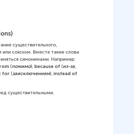
ions)
ание существительного, 
м или союзом. Вместе такие слова 
меняться синонимами. Например: 
from
 (
помимо
), 
because of
 (
из-за
, 
 for
 (
заисключением
), 
instead of
ред существительными.