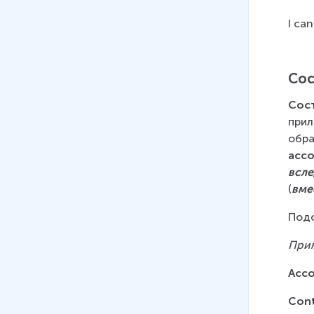
I can
Сос
Сост
прил
обра
acco
всле
(
вме
Подо
При
Acco
Cont