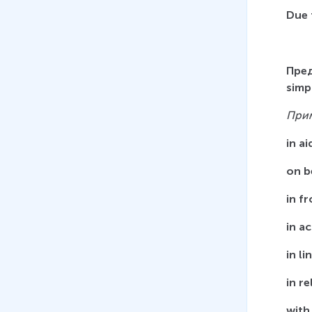
Due 
Пре
simp
При
in ai
on b
in f
in a
in li
in re
with