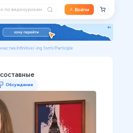
Войти
стия.Infinitive/-ing form/Participle
 составные
Обсуждение