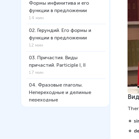
Формы инфинитива и его
функции в предложении
14 мин
02
.
Герундий. Его формы и
функции в предложении
12 мин
03
.
Причастия. Виды
причастий. Participle I, II
17 мин
04
.
Фразовые глаголы.
Непереходные и делимые
Вид
переходные
13 мин
Ther
05
.
Фразовые глаголы.
si
Неделимые переходные
de
9 мин