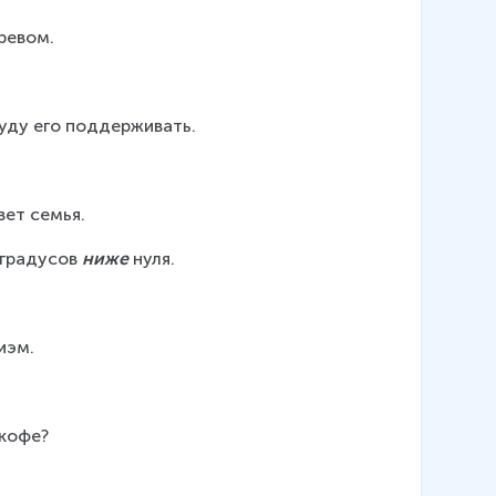
ревом.
буду его поддерживать.
вет семья.
 градусов 
ниже
 нуля.
иэм.
 кофе?