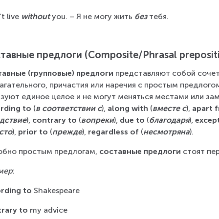
’t live 
without
 you. – Я не могу жить 
без
 тебя.
тавные предлоги (Composite/Phrasal preposit
авные (групповые) предлоги 
представляют собой сочет
агательного, причастия или наречия с простым предлого
зуют единое целое и не могут меняться местами или за
rding to
 (
в соответствии с
), 
along with
 (
вместе с
), 
apart 
дствие
), 
contrary to
 (
вопреки
), 
due to
 (
благодаря
), 
except
сто
), 
prior to
 (
прежде
), 
regardless of
 (
несмотряна
).
бно простым предлогам, 
составные предлоги
 стоят пе
мер
:
rding to
 Shakespeare
rary to
 my advice