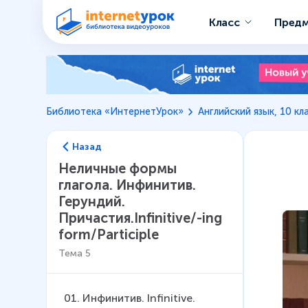
Класс
Пред
Библиотека «ИнтернетУрок»
Английский язык, 10 кл
Назад
Неличные формы
глагола. Инфинитив.
Герундий.
Причастия.Infinitive/-ing
form/Participle
Тема
5
01
.
Инфинитив. Infinitive.