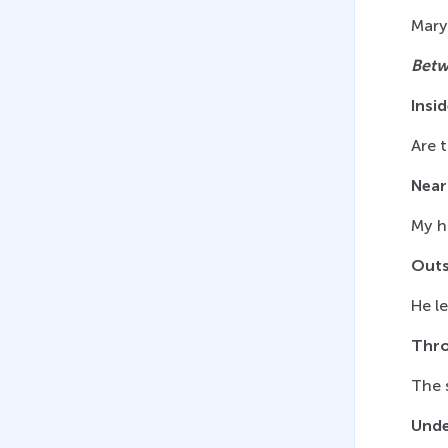
16
.
Приставки прилагательных
Mary
10 мин
Betw
17
.
Приставки глаголов
12 мин
Insi
Are 
Near
My h
Outs
He le
Thr
The 
Und