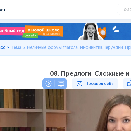
мет
асс
Тема 5. Неличные формы глагола. Инфинитив. Герундий. Прича
08. Предлоги. Сложные и
Проверь себя