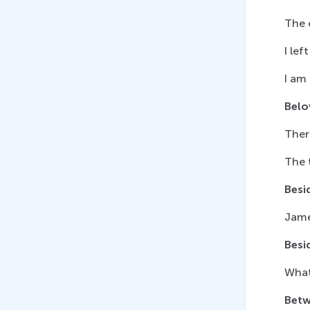
11
.
Аффиксация. Суффиксы
The 
прилагательных
22 мин
I lef
12
.
Аффиксация. Суффиксы
I am 
глаголов
Bel
13 мин
There
13
.
Аффиксация. Суффиксы
наречий
The 
21 мин
Besi
14
.
Аффиксация. Суффиксы
числительных
Jame
10 мин
Besi
15
.
Приставки
What
существительных
13 мин
Bet