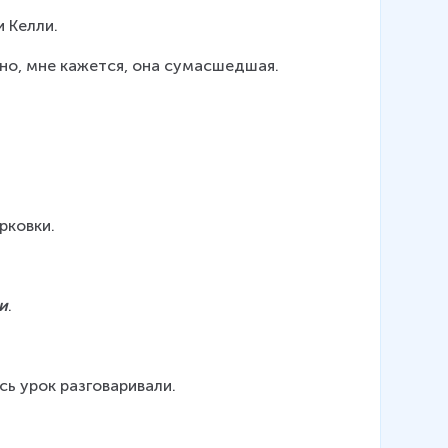
 Келли.
 но, мне кажется, она сумасшедшая.
арковки.
и
.
есь урок разговаривали.