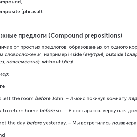
ompound
,
omposite
 (
phrasal
).
жные предлоги (Compound prepositions)
личие от простых предлогов, образованных от одного ко
м словосложения, например 
inside
 (
внутри
), 
outside
 (
сна
ез
, 
повсеместно
), 
without
 (
без
).
мер
:
re
s left the room 
before
 John. – Льюис покинул комнату 
пе
try to return home 
before
 six. – Я постараюсь вернуться до
et the day 
before
 yesterday. – Мы встретились 
поза
вчера.
nd