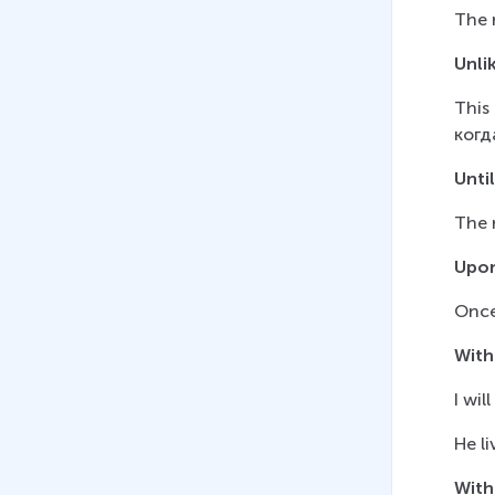
The n
Unli
This 
когд
Unti
The 
Upo
Once
With
I will
He li
With