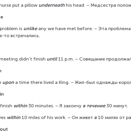
urse put a pillow 
underneath
 his head. – Медсестра поло
ke
problem is 
unlike
 any we have met before. – Эта проблема
а-то встречались.
l
meeting didn’t finish 
until
 11 p.m. – Совещание продолжа
n
 
upon
 a time there lived a King. – Жил-был однажды коро
in
 finish 
within
 30 minutes. – Я закончу 
в течение
 30 минут.
ves 
within
 10 miles of his work. – Он живет 
в
 10 милях от р
out