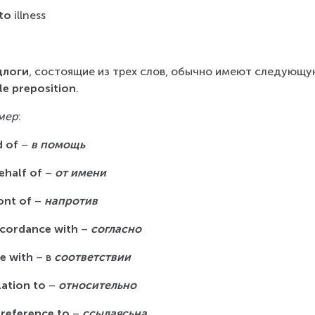
to
 illness
длоги
, состоящие из трех слов, обычно имеют следующую
le preposition
.
мер
:
d of
 – 
в помощь
ehalf of
 – 
от имени
ront of
 – 
напротив
ccordance with
 – 
согласно
ne with
 – в 
соответствии
lation to
 – 
относительно
 reference to
 – 
ссылаясьна