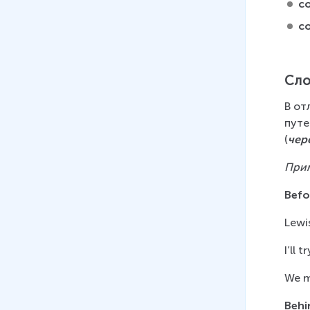
c
06
.
Фразовые глаголы.
c
Мультифразовики.
Предложные глаголы
11 мин
Сло
07
.
Предлоги. Простые и
В от
производные
путе
14 мин
(
чер
08
.
Предлоги. Сложные и
При
составные
12 мин
Befo
09
.
Словообразование
Lewi
16 мин
I’ll 
10
.
Аффиксация. Суффиксы
We m
существительных
17 мин
Behi