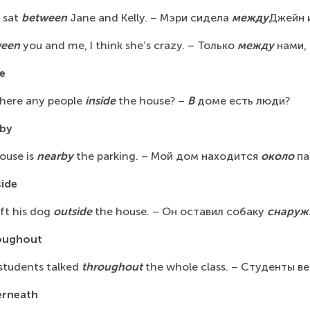
 sat 
between 
Jane and Kelly. – Мэри сидела 
между
Джейн и
een 
you and me, I think she’s crazy. – Только 
между 
нами,
de
there any people 
inside 
the house? – 
В
 доме есть люди?
by
ouse is 
nearby
 the parking. – Мой дом находится 
около
 п
ide
ft his dog 
outside
 the house. – Он оставил собаку 
снаруж
oughout
students talked 
throughout
 the whole class. – Студенты в
erneath