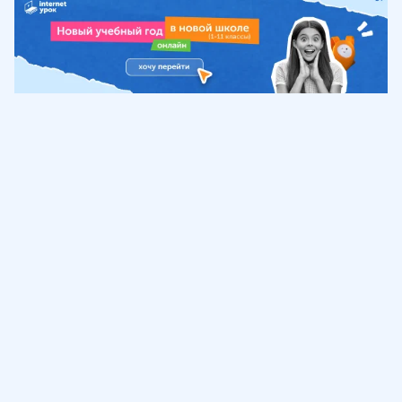
Обучение
ИнтернетУрок
Помощь
© ИнтернетУрок, 2009-
2026
8 (800) 775-41-21
info@interneturok.ru
101 000, г. Москва а/я 711 ООО «ИНТЕРДА»